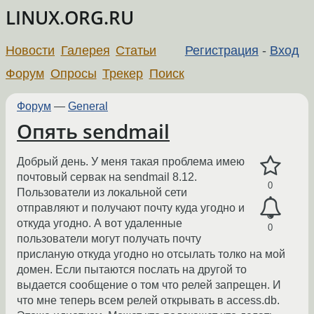
LINUX.ORG.RU
Новости
Галерея
Статьи
Регистрация
-
Вход
Форум
Опросы
Трекер
Поиск
Форум
—
General
Опять sendmail
Добрый день. У меня такая проблема имею
почтовый сервак на sendmail 8.12.
0
Пользователи из локальной сети
отправляют и получают почту куда угодно и
откуда угодно. А вот удаленные
0
пользователи могут получать почту
присланую откуда угодно но отсылать толко на мой
домен. Если пытаются послать на другой то
выдается сообщение о том что релей запрещен. И
что мне теперь всем релей открывать в access.db.