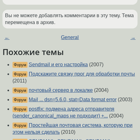
Вы не можете добавлять комментарии в эту тему. Тема
перемещена в архив.
←
General
→
Похожие темы
Sendmail и его настройка
(2007)
Форум
Подскажите связку прог для обработки почты
Форум
(2011)
почтовый сервер в локалке
(2004)
Форум
Mail ... dsn=5.6.0, stat=Data format error
(2003)
Форум
postfix: подмена адреса отправителя
Форум
(sender_canonical_maps не подходит) +...
(2004)
Простейшая почтовая система, которую при
Форум
этом нельзя сделать
(2010)