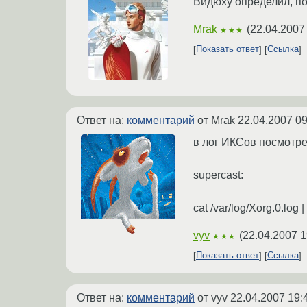
Видюху определил, пос
Mrak
(
22.04.2007
★★★
Показать ответ
Ссылка
Ответ на:
комментарий
от Mrak
22.04.2007 09
в лог ИКСов посмотре
supercast:
cat /var/log/Xorg.0.log 
vyv
(
22.04.2007 1
★★★
Показать ответ
Ссылка
Ответ на:
комментарий
от vyv
22.04.2007 19: