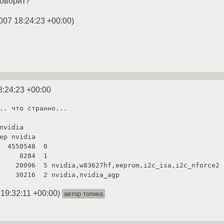
говорит?
007 18:24:23 +00:00
)
8:24:23 +00:00
.. что странно...

nvidia

ep nvidia

  4550548  0

     8284  1

    20096  5 nvidia,w83627hf,eeprom,i2c_isa,i2c_nforce2

 19:32:11 +00:00
)
автор топика