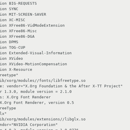
ion BIG-REQUESTS

ion SYNC

ion MIT-SCREEN-SAVER

ion XC-MISC

ion XFree86-VidModeExtension

ion XFree86-Misc

ion XFree86-DGA

ion DPMS

ion TOG-CUP

ion Extended-Visual-Information

ion XVideo

ion XVideo-MotionCompensation

ion X-Resource

reetype"

ib/xorg/modules//fonts/libfreetype.so

e: vendor="X.Org Foundation & the After X-TT Project"

reeType

lx"

ib/xorg/modules/extensions//libglx.so

ndor="NVIDIA Corporation"
