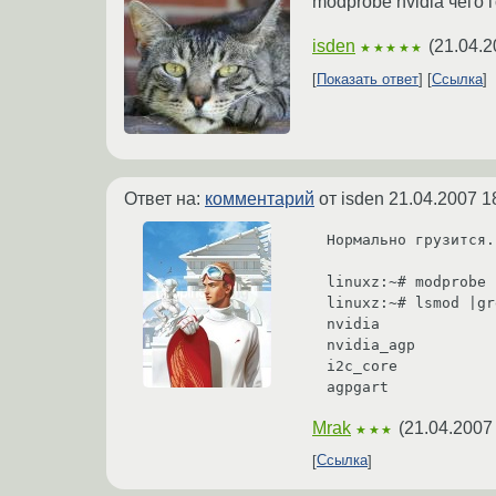
modprobe nvidia чего 
isden
(
21.04.2
★★★★★
Показать ответ
Ссылка
Ответ на:
комментарий
от isden
21.04.2007 1
Нормально грузится.
linuxz:~# modprobe 
linuxz:~# lsmod |gr
nvidia             
nvidia_agp         
i2c_core           
Mrak
(
21.04.2007
★★★
Ссылка