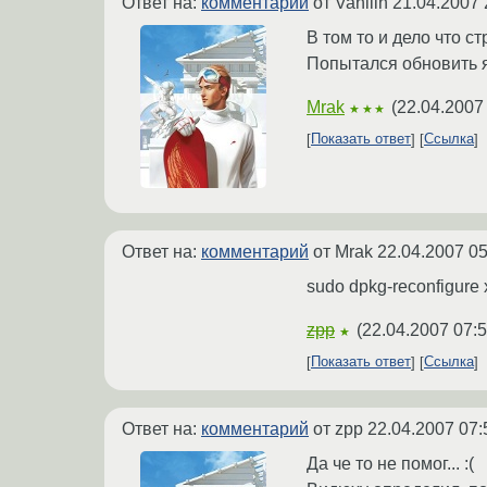
Ответ на:
комментарий
от Vanilin
21.04.2007 
В том то и дело что стр
Попытался обновить яд
Mrak
(
22.04.2007
★★★
Показать ответ
Ссылка
Ответ на:
комментарий
от Mrak
22.04.2007 05
sudo dpkg-reconfigure
zpp
(
22.04.2007 07:5
★
Показать ответ
Ссылка
Ответ на:
комментарий
от zpp
22.04.2007 07:
Да че то не помог... :(