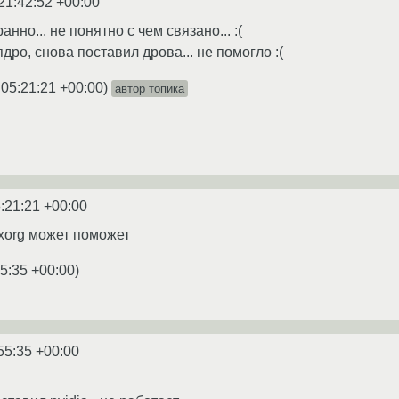
21:42:52 +00:00
анно... не понятно с чем связано... :(
ро, снова поставил дрова... не помогло :(
 05:21:21 +00:00
)
автор топика
:21:21 +00:00
 xorg может поможет
5:35 +00:00
)
55:35 +00:00