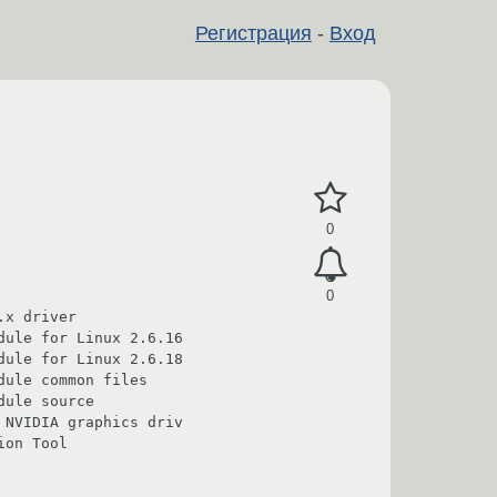
Регистрация
-
Вход
0
0
x driver

ule for Linux 2.6.16

ule for Linux 2.6.18

ule common files

ule source

NVIDIA graphics driv

on Tool
