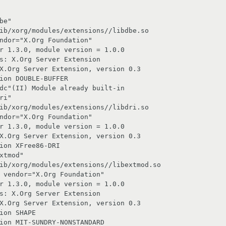
be"

ib/xorg/modules/extensions//libdbe.so

ndor="X.Org Foundation"

ion DOUBLE-BUFFER

dc"(II) Module already built-in

ri"

ib/xorg/modules/extensions//libdri.so

ndor="X.Org Foundation"

ion XFree86-DRI

xtmod"

ib/xorg/modules/extensions//libextmod.so

 vendor="X.Org Foundation"

ion SHAPE

ion MIT-SUNDRY-NONSTANDARD
