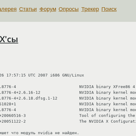
алерея
Статьи
Форум
Опросы
Трекер
Поиск
Х'сы
26 17:57:15 UTC 2007 i686 GNU/Linux

.8776-4                          NVIDIA binary XFree86 4.
.8776-4+2.6.16-12                NVIDIA binary kernel mod
.8776-4+2.6.18.dfsg.1-12         NVIDIA binary kernel mod
51028+1                          NVIDIA binary kernel mod
.8776-4                          NVIDIA binary kernel mod
+20060516-3                      Tool of configuring the 
+20051122-2                      The NVIDIA X Configurati
ишет что модуль nvidia не найден. 
