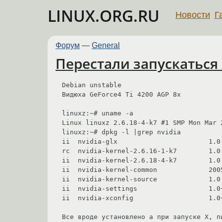
LINUX.ORG.RU
Новости
Г
Форум
—
General
Перестали запускаться 
Debian unstable

Видюха GeForce4 Ti 4200 AGP 8x

linuxz:~# uname -a

Linux linuxz 2.6.18-4-k7 #1 SMP Mon Mar 
linuxz:~# dpkg -l |grep nvidia

ii  nvidia-glx                       1.0
rc  nvidia-kernel-2.6.16-1-k7        1.0
ii  nvidia-kernel-2.6.18-4-k7        1.0
ii  nvidia-kernel-common             200
ii  nvidia-kernel-source             1.0
ii  nvidia-settings                  1.0
ii  nvidia-xconfig                   1.0
Все вроде установлено а при запуске Х, п