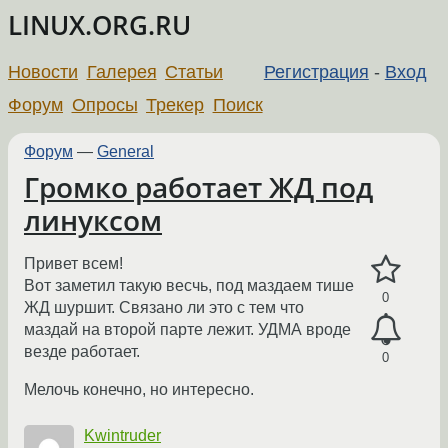
LINUX.ORG.RU
Новости
Галерея
Статьи
Регистрация
-
Вход
Форум
Опросы
Трекер
Поиск
Форум
—
General
Громко работает ЖД под
линуксом
Привет всем!
Вот заметил такую весчь, под маздаем тише
0
ЖД шуршит. Связано ли это с тем что
маздай на второй парте лежит. УДМА вроде
везде работает.
0
Мелочь конечно, но интересно.
Kwintruder