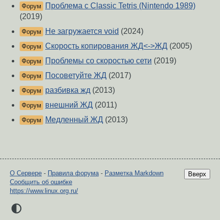
Проблема с Classic Tetris (Nintendo 1989)
Форум
(2019)
Не загружается void
(2024)
Форум
Скорость копирования ЖД<->ЖД
(2005)
Форум
Проблемы со скоростью сети
(2019)
Форум
Посоветуйте ЖД
(2017)
Форум
разбивка жд
(2013)
Форум
внешний ЖД
(2011)
Форум
Медленный ЖД
(2013)
Форум
О Сервере
-
Правила форума
-
Разметка Markdown
Вверх
Сообщить об ошибке
https://www.linux.org.ru/