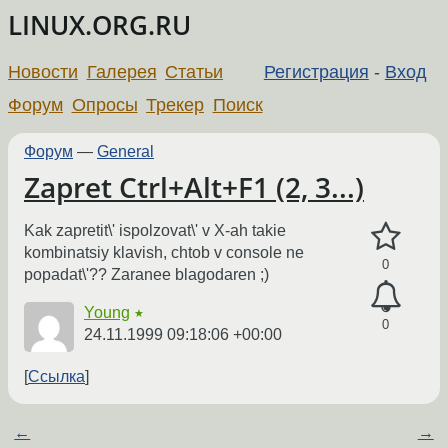
LINUX.ORG.RU
Новости
Галерея
Статьи
Регистрация
-
Вход
Форум
Опросы
Трекер
Поиск
Форум
—
General
Zapret Ctrl+Alt+F1 (2, 3...)
Kak zapretit\' ispolzovat\' v X-ah takie
kombinatsiy klavish, chtob v console ne
0
popadat\'?? Zaranee blagodaren ;)
Young
★
0
24.11.1999 09:18:06 +00:00
Ссылка
←
→