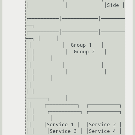
│            │            │Side │

┌──────────│────────────│────────
──┐ 
┌──────────│────────────│────────
──┐ │     │

 │          │  Group 1   │          
│ │          │  Group 2   │          
│ │     │

 │          │            │          
│ │          │            │          
│ │     │

 │                                  
│ │                             
───────┐     │

 │    ┌──────────┐  ┌──────────┐    
│ │    ┌──────────┐ ┌──────────┐     
│ │     │

 │    │Service 1 │  │Service 2 │    
│ │    │Service 3 │ │Service 4 │     