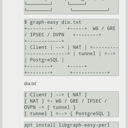
└────────┘     └─────┘                            
$ graph-easy dia.txt

+--------+     +-----+  WG / GRE 
/ IPSEC / OVPN   +--------+      
+------------+

| Client | --> | NAT | <---------
---------------> | tunnel | <--> 
| PostgreSQL |

+--------+     +-----+                            
dia.txt
[ Client ] --> [ NAT ]

[ NAT ] <- WG / GRE / IPSEC / 
OVPN -> [ tunnel ]
