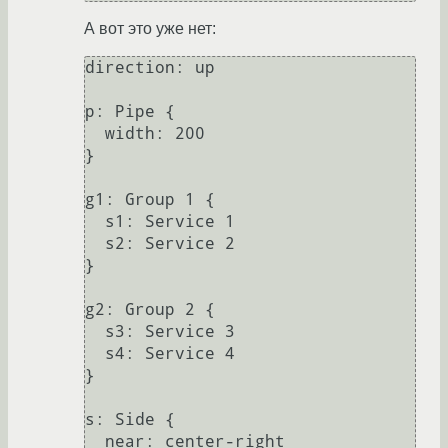
А вот это уже нет:
direction: up

p: Pipe {

  width: 200

}

g1: Group 1 {

  s1: Service 1

  s2: Service 2

}

g2: Group 2 {

  s3: Service 3

  s4: Service 4

}

s: Side {

  near: center-right
