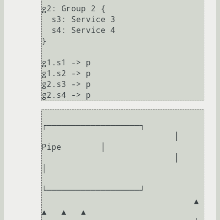
g2: Group 2 {

  s3: Service 3

  s4: Service 4

}

g1.s1 -> p

g1.s2 -> p

g2.s3 -> p

┌───────────────────┐                          

                           │       
Pipe        │                          

                           │                   
│                          

└───────────────────┘                          

                               ▲   
▲   ▲   ▲                              
