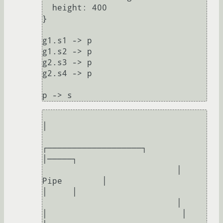
  height: 400

}

g1.s1 -> p

g1.s2 -> p

g2.s3 -> p

g2.s4 -> p

│      

┌───────────────────┐                           
│─────┐

                           │       
Pipe        │                           
│     │

                           │                   
│                           │     