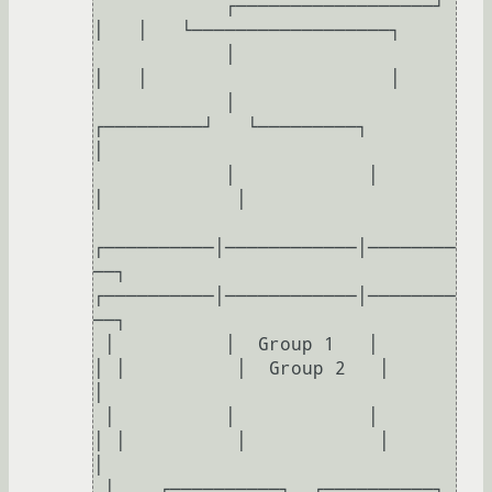
            ┌──────────────────┘   
│   │   └──────────────────┐           

            │                      
│   │                      │           

            │            
┌─────────┘   └─────────┐            
│           

            │            │                       
│            │           

┌──────────│────────────│────────
──┐ 
┌──────────│────────────│────────
──┐

 │          │  Group 1   │          
│ │          │  Group 2   │          
│

 │          │            │          
│ │          │            │          
│

 │    ┌──────────┐  ┌──────────┐    