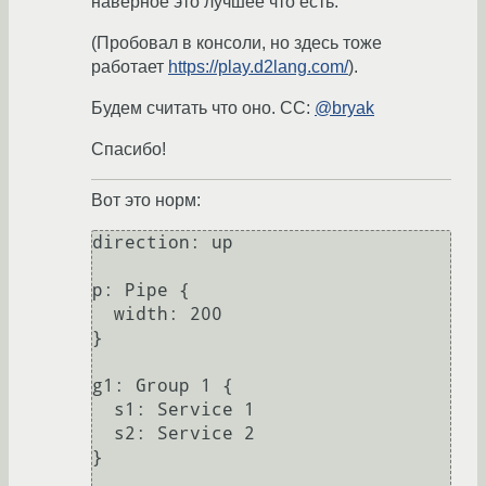
наверное это лучшее что есть.
(Пробовал в консоли, но здесь тоже
работает
https://play.d2lang.com/
).
Будем считать что оно. СС:
@bryak
Спасибо!
Вот это норм:
direction: up

p: Pipe {

  width: 200

}

g1: Group 1 {

  s1: Service 1

  s2: Service 2

}
