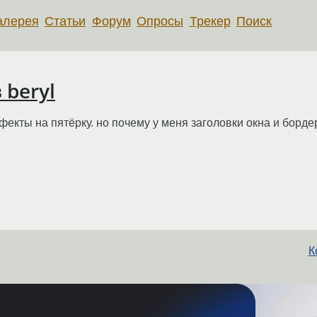
алерея
Статьи
Форум
Опросы
Трекер
Поиск
 beryl
екты на пятёрку. но почему у меня заголовки окна и борде
К