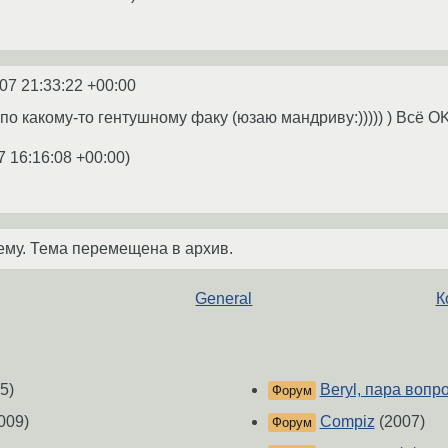
07 21:33:22 +00:00
по какому-то гентушному факу (юзаю мандриву:))))) ) Всё OK!
7 16:16:08 +00:00
)
ему. Тема перемещена в архив.
General
К
5)
Beryl, пара вопр
Форум
009)
Compiz
(2007)
Форум