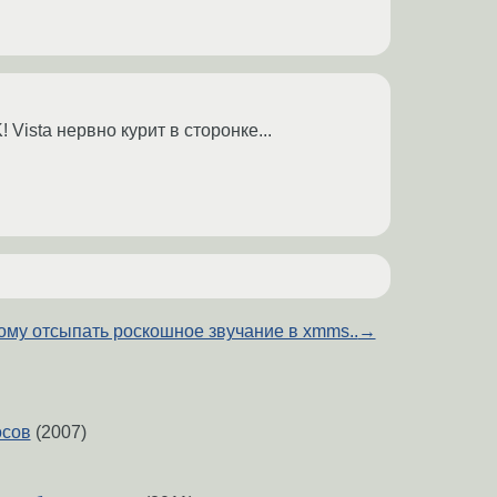
 Vista нервно курит в сторонке...
ому отсыпать роскошное звучание в xmms..
→
осов
(2007)