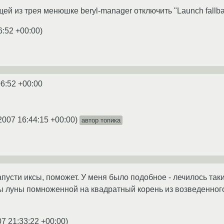
 из трея менюшке beryl-manager отключить "Launch fallback
6:52 +00:00
)
06:52 +00:00
2007 16:44:15 +00:00
)
автор топика
запусти иксы, поможет. У меня было подобное - лечилось т
ы луны помноженной на квадратный корень из возведенного
07 21:33:22 +00:00
)