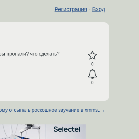
Регистрация
-
Вход
ры пропали? что сделать?
0
0
ому отсыпать роскошное звучание в xmms..
→