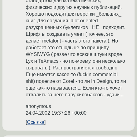
стандартом для математических,
физических и других научных публикаций.
Хорошо подходит для верстки _больших_
книг. Для создания idiot-oriented
разукрашенных буклетиков _НЕ_ подходит.
Шрифты создавать умеет ( точнее, это
делает metafont - часть этого пакета ). Но
работает это отнюдь не по принципу
WYSIWYG ( разве что всякие штуки вроде
Lyx и TeXmacs - но по-моему, они несколько
сыроваты). Распространяется свободно.
Еще имеется какое-то (fuckin commercial
shit) поделие от Corel - то ли In Design, то ли
еще как-то называется... Если кто-то хочет
отвалить за него пару килобаксов - удачи....
anonymous
24.04.2002 19:37:26 +00:00
Ссылка