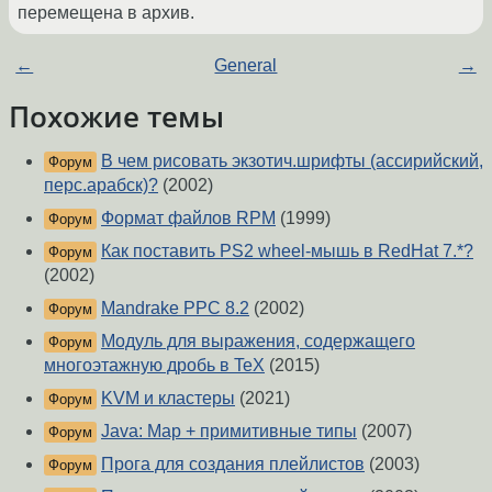
перемещена в архив.
←
General
→
Похожие темы
В чем рисовать экзотич.шрифты (ассирийский,
Форум
перс.арабск)?
(2002)
Формат файлов RPM
(1999)
Форум
Как поставить PS2 wheel-мышь в RedHat 7.*?
Форум
(2002)
Mandrake PPC 8.2
(2002)
Форум
Модуль для выражения, содержащего
Форум
многоэтажную дробь в TeX
(2015)
KVM и кластеры
(2021)
Форум
Java: Map + примитивные типы
(2007)
Форум
Прога для создания плейлистов
(2003)
Форум