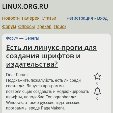
LINUX.ORG.RU
Новости
Галерея
Статьи
Регистрация
-
Вход
Форум
Опросы
Трекер
Поиск
Форум
—
General
Есть ли линукс-проги для
создания шрифтов и
издательства?
Dear Forum,
Подскажите, пожалуйста, есть ли среди
0
софта для Линукса программы,
позволяющие создавать и модифицировать
шрифты, наподобие Fontographer для
0
Windows, а также русские издательские
программы вроде PageMaker'a.