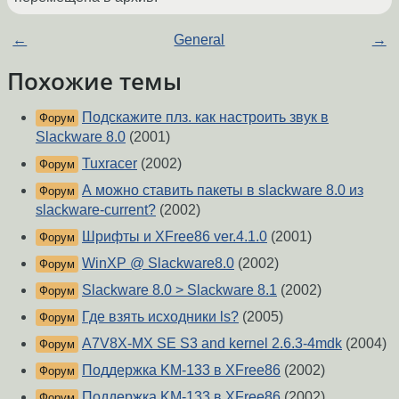
←
General
→
Похожие темы
Подскажите плз. как настроить звук в
Форум
Slackware 8.0
(2001)
Tuxracer
(2002)
Форум
А можно ставить пакеты в slackware 8.0 из
Форум
slackware-current?
(2002)
Шрифты и XFree86 ver.4.1.0
(2001)
Форум
WinXP @ Slackware8.0
(2002)
Форум
Slackware 8.0 > Slackware 8.1
(2002)
Форум
Где взять исходники ls?
(2005)
Форум
A7V8X-MX SE S3 and kernel 2.6.3-4mdk
(2004)
Форум
Поддержка KM-133 в XFree86
(2002)
Форум
Поддержка KM-133 в XFree86
(2002)
Форум