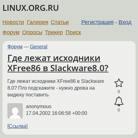
LINUX.ORG.RU
Новости
Галерея
Статьи
Регистрация
-
Вход
Форум
Опросы
Трекер
Поиск
Форум
—
General
Где лежат исходники
XFree86 в Slackware8.0?
Где лежат исходники XFree86 в Slackware
8.0? Плз подскажите - нужно дрова на
0
видюху поставить
anonymous
0
17.04.2002 16:06:58 +00:00
Ссылка