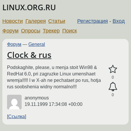
LINUX.ORG.RU
Новости
Галерея
Статьи
Регистрация
-
Вход
Форум
Опросы
Трекер
Поиск
Форум
—
General
Clock & rus
Podskaghite, please, u menja stoit Win98 &
RedHat 6.0, pri zagruzke Linux umenshaet
0
wremja!!!!! I w X-ah ne pechataet po rus, hotja
rus soobshenia widny normalno!!!
0
anonymous
19.11.1999 17:34:08 +00:00
Ссылка