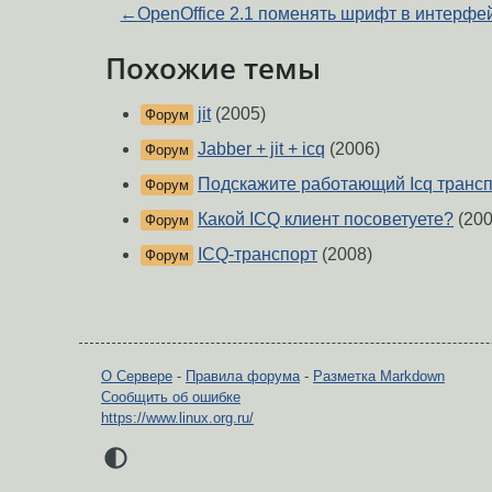
←
OpenOffice 2.1 поменять шрифт в интерфе
Похожие темы
jit
(2005)
Форум
Jabber + jit + icq
(2006)
Форум
Подскажите работающий Icq транс
Форум
Какой ICQ клиент посоветуете?
(200
Форум
ICQ-транспорт
(2008)
Форум
О Сервере
-
Правила форума
-
Разметка Markdown
Сообщить об ошибке
https://www.linux.org.ru/