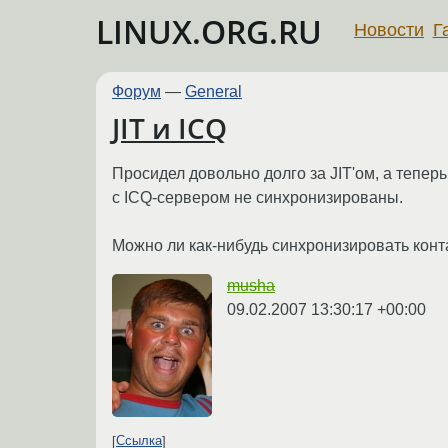
LINUX.ORG.RU
Новости
Г
Форум
—
General
JIT и ICQ
Просидел довольно долго за JIT'ом, а тепер
с ICQ-сервером не синхронизированы.
Можно ли как-нибудь синхронизировать конта
musha
09.02.2007 13:30:17 +00:00
Ссылка