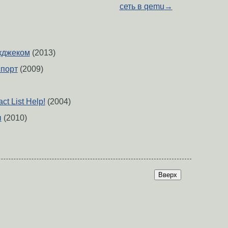
сеть в qemu
→
екджеком
(2013)
спорт
(2009)
t List Help!
(2004)
ы
(2010)
Вверх