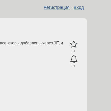
Регистрация
-
Вход
 все юзеры добавлены через JIT, и
0
0