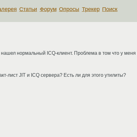
алерея
Статьи
Форум
Опросы
Трекер
Поиск
ь нашел нормальный ICQ-клиент. Проблема в том что у меня
кт-лист JIT и ICQ сервера? Есть ли для этого утилиты?