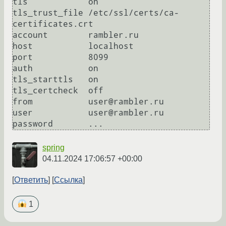
tls            on

tls_trust_file /etc/ssl/certs/ca-
certificates.crt

account        rambler.ru

host           localhost 

port           8099

auth	       on	

tls_starttls   on

tls_certcheck  off

from           user@rambler.ru

user           user@rambler.ru 

spring
04.11.2024 17:06:57 +00:00
Ответить
Ссылка
1