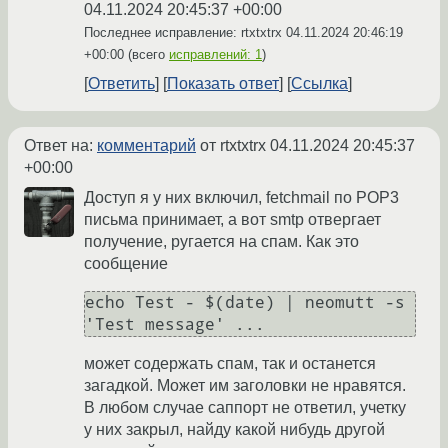
04.11.2024 20:45:37 +00:00
Последнее исправление: rtxtxtrx
04.11.2024 20:46:19
+00:00
(всего
исправлений: 1
)
Ответить
Показать ответ
Ссылка
Ответ на:
комментарий
от rtxtxtrx
04.11.2024 20:45:37
+00:00
Доступ я у них включил, fetchmail по POP3
письма принимает, а вот smtp отвергает
получение, ругается на спам. Как это
сообщение
echo Test - $(date) | neomutt -s 
может содержать спам, так и останется
загадкой. Может им заголовки не нравятся.
В любом случае саппорт не ответил, учетку
у них закрыл, найду какой нибудь другой