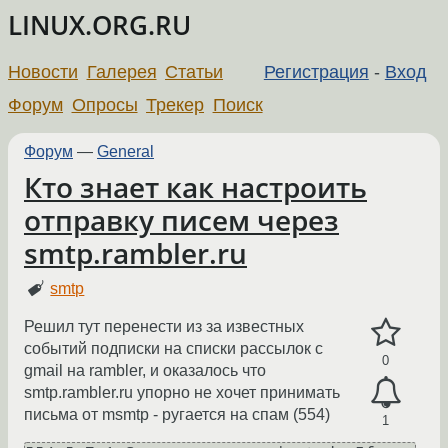
LINUX.ORG.RU
Новости
Галерея
Статьи
Регистрация
-
Вход
Форум
Опросы
Трекер
Поиск
Форум
—
General
Кто знает как настроить
отправку писем через
smtp.rambler.ru
smtp
Решил тут перенести из за известных
событий подписки на списки рассылок с
0
gmail на rambler, и оказалось что
smtp.rambler.ru упорно не хочет принимать
письма от msmtp - ругается на спам (554)
1