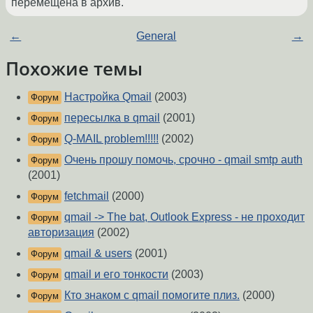
перемещена в архив.
←
General
→
Похожие темы
Настройка Qmail
(2003)
Форум
пересылка в qmail
(2001)
Форум
Q-MAIL problem!!!!!
(2002)
Форум
Очень прошу помочь, срочно - qmail smtp auth
Форум
(2001)
fetchmail
(2000)
Форум
qmail -> The bat, Outlook Express - не проходит
Форум
авторизация
(2002)
qmail & users
(2001)
Форум
qmail и его тонкости
(2003)
Форум
Кто знаком с qmail помогите плиз.
(2000)
Форум