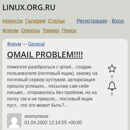
LINUX.ORG.RU
Новости
Галерея
Статьи
Регистрация
-
Вход
Форум
Опросы
Трекер
Поиск
Форум
—
General
QMAIL PROBLEM!!!!
помогите разобраться с qmail... создаю
пользователя (почтовый ящик), захожу на
0
почтовый сервер оутлуком. авторизация
прошла успешно... посылаю сам себе
письмо... отправилось без проблем, но на
0
почту так и не пришло... постовый ящик
пуст... что это может быть?...
anonymous
01.04.2002 12:14:55 +00:00