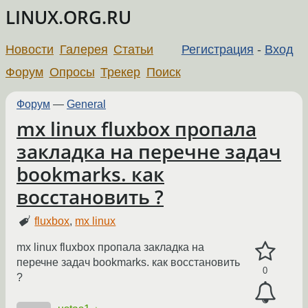
LINUX.ORG.RU
Новости
Галерея
Статьи
Регистрация
-
Вход
Форум
Опросы
Трекер
Поиск
Форум
—
General
mx linux fluxbox пропала
закладка на перечне задач
bookmarks. как
восстановить ?
fluxbox
,
mx linux
mx linux fluxbox пропала закладка на
перечне задач bookmarks. как восстановить
0
?