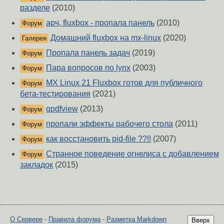
разделе
(2010)
арч, fluxbox - пропала панель
(2010)
Форум
Домашний fluxbox на mx-linux
(2020)
Галерея
Пропала панель задач
(2019)
Форум
Пара вопросов по lynx
(2003)
Форум
MX Linux 21 Fluxbox готов для публичного
Форум
бета-тестирования
(2021)
qpdfview
(2013)
Форум
пропали эффекты рабочего стола
(2011)
Форум
как восстановить pid-file ??!!
(2007)
Форум
Странное поведение огнелиса с добавлением
Форум
закладок
(2015)
О Сервере
-
Правила форума
-
Разметка Markdown
Вверх