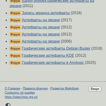
[sandy bridge]Графические артефакты на
Форум
экране
(2011)
Запись экранна артефакты
(2016)
Форум
Артефакты на экране
(2017)
Форум
Артефакты на экране
(2012)
Форум
Артефакты на экране
(2012)
Форум
Артефакты на экране
(2006)
Форум
Графические артефакты Debian Buster
(2018)
Форум
Графические артефакты KDE
(2012)
Форум
Графические артефакты в Anylogic
(2025)
Форум
О Сервере
-
Правила форума
-
Разметка Markdown
Вверх
Сообщить об ошибке
https://www.linux.org.ru/