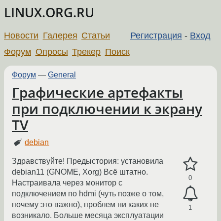
LINUX.ORG.RU
Новости
Галерея
Статьи
Регистрация
-
Вход
Форум
Опросы
Трекер
Поиск
Форум
—
General
Графические артефакты
при подключении к экрану
TV
debian
Здравствуйте! Предыстория: установила
debian11 (GNOME, Xorg) Всё штатно.
0
Настраивала через монитор с
подключением по hdmi (чуть позже о том,
почему это важно), проблем ни каких не
1
возникало. Больше месяца эксплуатации