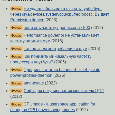
Не удается больше отключить турбо буст
Форум
через /sys/devices/system/cpu/cpufreq/boost . Выдает
Permission denied
(2023)
понизить частоту процессора <800
(2012)
Форум
Performance governor не устанавливает
Форум
частоту на максимум
(2016)
Laptop энергопотребление и шум
(2015)
Форум
Как понизить минимальную частоту
Форум
процессора ноутбука?
(2005)
Профиль питания balanced - intel_pstate
Форум
power-profiles-daemon
(2026)
amd-pstate
(2022)
Форум
Софт для регулирования множителя ЦП?
Форум
(2012)
CPUmode - a userspace application for
Форум
changing CPU powersaving modes
(2012)