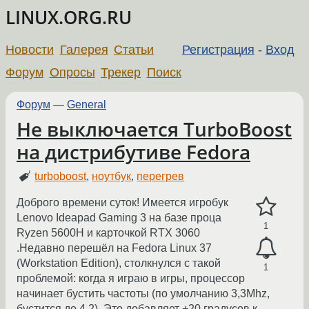
LINUX.ORG.RU
Новости
Галерея
Статьи
Регистрация
-
Вход
Форум
Опросы
Трекер
Поиск
Форум
—
General
Не выключается TurboBoost
на дистрибутиве Fedora
turboboost
,
ноутбук
,
перегрев
Доброго времени суток! Имеется игробук
Lenovo Ideapad Gaming 3 на базе проца
1
Ryzen 5600H и карточкой RTX 3060
.Недавно перешёл на Fedora Linux 37
(Workstation Edition), столкнулся с такой
1
проблемой: когда я играю в игры, процессор
начинает бустить частоты (по умолчанию 3,3Mhz,
бустится до 4,2). Это добавляет +20 градусов к