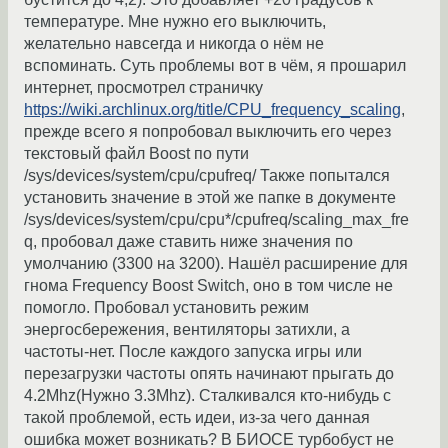
температуре. Мне нужно его выключить,
желательно навсегда и никогда о нём не
вспоминать. Суть проблемы вот в чём, я прошарил
интернет, просмотрел страничку
https://wiki.archlinux.org/title/CPU_frequency_scaling
,
прежде всего я попробовал выключить его через
текстовый файл Boost по пути
/sys/devices/system/cpu/cpufreq/ Также попытался
установить значение в этой же папке в документе
/sys/devices/system/cpu/cpu*/cpufreq/scaling_max_fre
q, пробовал даже ставить ниже значения по
умолчанию (3300 на 3200). Нашёл расширение для
гнома Frequency Boost Switch, оно в том числе не
помогло. Пробовал установить режим
энергосбережения, вентиляторы затихли, а
частоты-нет. После каждого запуска игры или
перезагрузки частоты опять начинают прыгать до
4.2Mhz(Нужно 3.3Mhz). Сталкивался кто-нибудь с
такой проблемой, есть идеи, из-за чего данная
ошибка может возникать? В БИОСЕ турбобуст не