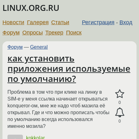
LINUX.ORG.RU
Новости
Галерея
Статьи
Регистрация
-
Вход
Форум
Опросы
Трекер
Поиск
Форум
—
General
как установить
приложения используемые
по умолчанию?
Проблема в том что при клике на линку в
SIM-е у меня ссылка начинает открываться
0
konqueror-ом, мне же надо чтоб мазила её
открывал. Где и что можно прописать чтобы
по умолчанию всегда использовался
0
именно мозила?
kokkolar