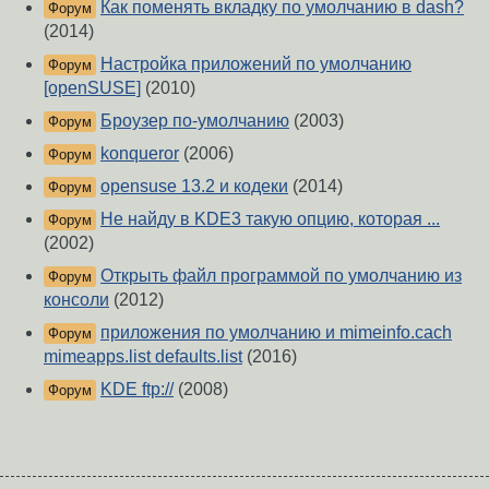
Как поменять вкладку по умолчанию в dash?
Форум
(2014)
Настройка приложений по умолчанию
Форум
[openSUSE]
(2010)
Броузер по-умолчанию
(2003)
Форум
konqueror
(2006)
Форум
opensuse 13.2 и кодеки
(2014)
Форум
Не найду в KDE3 такую опцию, которая ...
Форум
(2002)
Открыть файл программой по умолчанию из
Форум
консоли
(2012)
приложения по умолчанию и mimeinfo.cach
Форум
mimeapps.list defaults.list
(2016)
KDE ftp://
(2008)
Форум