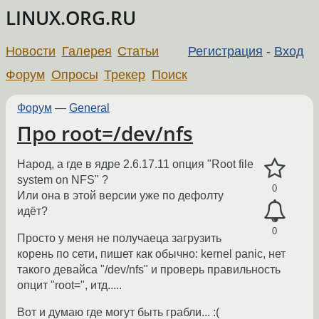
LINUX.ORG.RU
Новости
Галерея
Статьи
Регистрация
-
Вход
Форум
Опросы
Трекер
Поиск
Форум
—
General
Про root=/dev/nfs
Народ, а где в ядре 2.6.17.11 опция "Root file
system on NFS" ?
0
Или она в этой версии уже по дефолту
идёт?
0
Просто у меня не получаеца загрузить
корень по сети, пишет как обычно: kernel panic, нет
такого девайса "/dev/nfs" и проверь правильность
опцит "root=", итд.....
Вот и думаю где могут быть грабли... :(