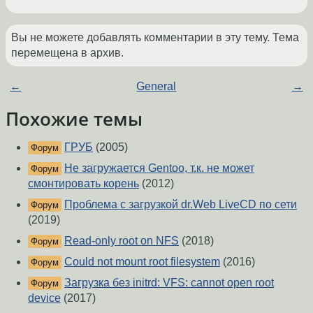
Вы не можете добавлять комментарии в эту тему. Тема
перемещена в архив.
←
General
→
Похожие темы
ГРУБ
(2005)
Форум
Не загружается Gentoo, т.к. не может
Форум
смонтировать корень
(2012)
Проблема с загрузкой dr.Web LiveCD по сети
Форум
(2019)
Read-only root on NFS
(2018)
Форум
Could not mount root filesystem
(2016)
Форум
Загрузка без initrd: VFS: cannot open root
Форум
device
(2017)