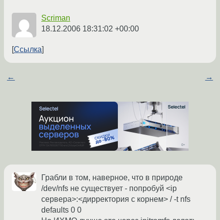
Scriman
18.12.2006 18:31:02 +00:00
Ссылка
←
→
Грабли в том, наверное, что в природе
/dev/nfs не существует - попробуй <ip
сервера>:<дирректория с корнем> / -t nfs
defaults 0 0