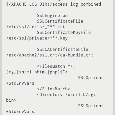
${APACHE_LOG_DIR}/access.log combined

            SSLEngine on

            SSLCertificateFile      
/etc/ssl/certs/_***.crt

            SSLCertificateKeyFile 
/etc/ssl/private/***.key

            SSLCACertificateFile 
/etc/apache2/ssl.crt/ca-bundle.crt

            <FilesMatch "\.
(cgi|shtml|phtml|php)$">

                            SSLOptions 
+StdEnvVars

            </FilesMatch>

            <Directory /usr/lib/cgi-
bin>

                            SSLOptions 
+StdEnvVars
