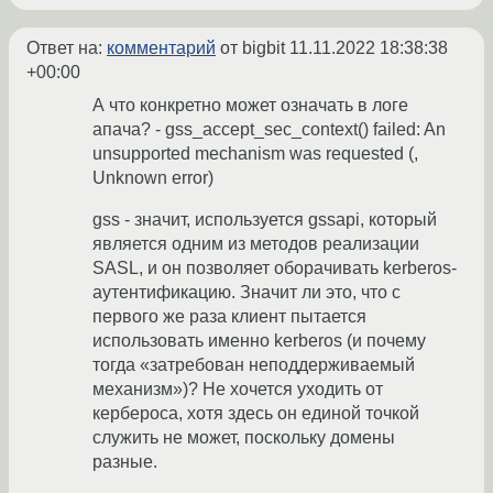
Ответ на:
комментарий
от bigbit
11.11.2022 18:38:38
+00:00
А что конкретно может означать в логе
апача? - gss_accept_sec_context() failed: An
unsupported mechanism was requested (,
Unknown error)
gss - значит, используется gssapi, который
является одним из методов реализации
SASL, и он позволяет оборачивать kerberos-
аутентификацию. Значит ли это, что с
первого же раза клиент пытается
использовать именно kerberos (и почему
тогда «затребован неподдерживаемый
механизм»)? Не хочется уходить от
кербероса, хотя здесь он единой точкой
служить не может, поскольку домены
разные.