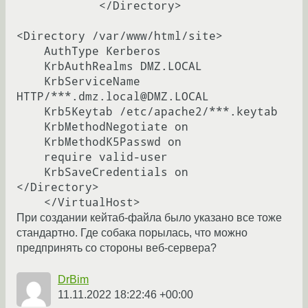
            </Directory>

<Directory /var/www/html/site>

    AuthType Kerberos

    KrbAuthRealms DMZ.LOCAL

    KrbServiceName 
HTTP/***.dmz.local@DMZ.LOCAL

    Krb5Keytab /etc/apache2/***.keytab

    KrbMethodNegotiate on

    KrbMethodK5Passwd on

    require valid-user

    KrbSaveCredentials on

</Directory>

При создании кейтаб-файла было указано все тоже
стандартно. Где собака порылась, что можно
предпринять со стороны веб-сервера?
DrBim
11.11.2022 18:22:46 +00:00