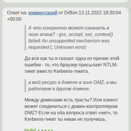
Ответ на:
комментарий
от DrBim
13.11.2022 18:30:04
+00:00
А что конкретно может означать в
логе апача? - gss_accept_sec_context()
failed: An unsupported mechanism was
requested (, Unknown error)
Да все как ты и сказал: одна из причин этой
ошибки - то, что браузер присылает NTLM-
тикет вместо Kerberos-тикета.
а мой ресурс в домене в зоне DMZ, а мы
работаем в другом домене.
Между доменами есть трасты? Или клиент
может соединиться с домен-контроллером
DMZ? Если на оба вопроса ответ «нет», то
Kerberos-тикет ты никак не получишь.
bigbit
★★★★★