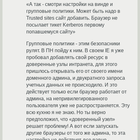
«А так - смотри настройки на винде и
групповые политики. Может быть надо в
Trusted sites сайт добавить. Браузер не
посылает тикет Kerberos первому
попавшемуся сайту»
Групповые политики - этим безопасники
рулят. В ПН пойду к ним. В своем IE я уже
пробовал добавлять свой ресурс в
доверенные узлы интранета, для этого
пришлось открывать его от своего имени
доменного админа, и двукратного запроса
учетных данных не происходило. И это
действует только если браузер работает от
админа, на непривилегированного
пользователя уже не распространяется. Эту
всю кухню я не знаю. Но ты верно
предположил, что «доверенный узел»
решает проблему! А вот если запускать
другие браузеры от того же админа, то эта
настройка не действует, все равно