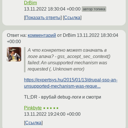
DrBim
13.11.2022 18:30:04 +00:00
автор топика
Показать ответы
Ссылка
Ответ на:
комментарий
от DrBim
13.11.2022 18:30:04
+00:00
А что конкретно может означать в
логе апача? - gss_accept_sec_context()
failed: An unsupported mechanism was
requested (, Unknown error)
https://expertsys.hu/2015/01/13/drupal-sso-an-
unsupported-mechanism-was-reque...
TL;DR - врубай debug-логи и смотри
Pinkbyte
★★★★★
13.11.2022 19:24:00 +00:00
Ссылка