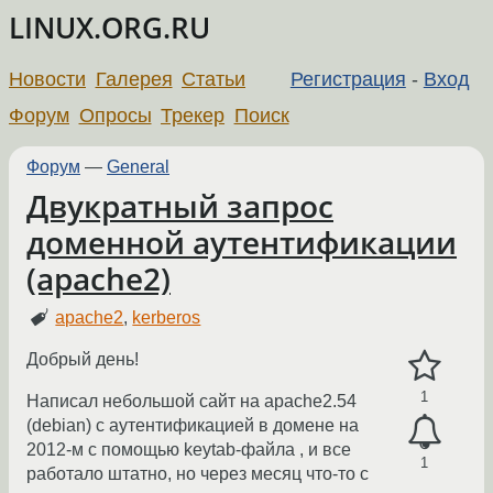
LINUX.ORG.RU
Новости
Галерея
Статьи
Регистрация
-
Вход
Форум
Опросы
Трекер
Поиск
Форум
—
General
Двукратный запрос
доменной аутентификации
(apache2)
apache2
,
kerberos
Добрый день!
1
Написал небольшой сайт на apache2.54
(debian) с аутентификацией в домене на
2012-м с помощью keytab-файла , и все
1
работало штатно, но через месяц что-то с