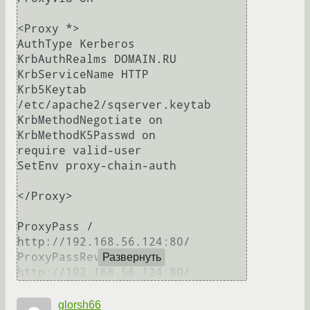
<Proxy *>

AuthType Kerberos

KrbAuthRealms DOMAIN.RU

KrbServiceName HTTP

Krb5Keytab 
/etc/apache2/sqserver.keytab

KrbMethodNegotiate on

KrbMethodK5Passwd on

require valid-user

SetEnv proxy-chain-auth 

</Proxy>

ProxyPass / 
http://192.168.56.124:80/

ProxyPassReverse / 
Развернуть
glorsh66