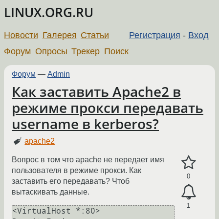
LINUX.ORG.RU
Новости
Галерея
Статьи
Регистрация
-
Вход
Форум
Опросы
Трекер
Поиск
Форум
—
Admin
Как заставить Apache2 в
режиме прокси передавать
username в kerberos?
apache2
Вопрос в том что apache не передает имя
пользователя в режиме прокси. Как
0
заставить его передавать? Чтоб
вытаскивать данные.
1
<VirtualHost *:80>
