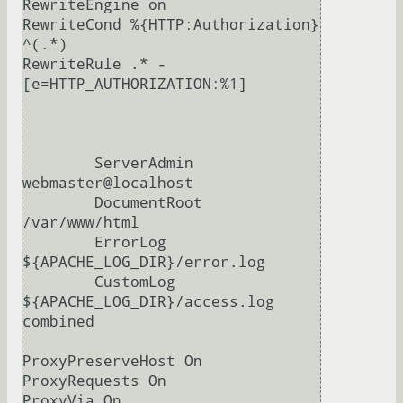
RewriteEngine on

RewriteCond %{HTTP:Authorization} 
^(.*)

RewriteRule .* - 
[e=HTTP_AUTHORIZATION:%1]

        ServerAdmin 
webmaster@localhost

        DocumentRoot 
/var/www/html

        ErrorLog 
${APACHE_LOG_DIR}/error.log

        CustomLog 
${APACHE_LOG_DIR}/access.log 
combined

ProxyPreserveHost On

ProxyRequests On

ProxyVia On
