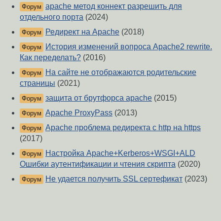
apache метод коннект разрешить для
Форум
отдельного порта
(2024)
Редирект на Apache
(2018)
Форум
История изменений вопроса Apache2 rewrite.
Форум
Как переделать?
(2016)
На сайте не отображаются родительские
Форум
страницы
(2021)
защита от брутфорса apache
(2015)
Форум
Apache ProxyPass
(2013)
Форум
Apache проблема редиректа с http на https
Форум
(2017)
Настройка Apache+Kerberos+WSGI+ALD
Форум
Ошибки аутентификации и чтения скрипта
(2020)
Не удается получить SSL сертефикат
(2023)
Форум