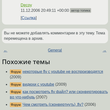
Decoy
11.12.2006 20:49:11 +00:00
автор топика
Ссылка
Вы не можете добавлять комментарии в эту тему. Тема
перемещена в архив.
←
General
→
Похожие темы
некоторые flv с youtube не воспроизводятся
Форум
(2009)
видюхи с youtube
(2009)
Форум
как посмотреть flv файл? или сконвертировать
Форум
во что-нибудь
(2007)
Чем смотреть (сконвертнуть) .flv?
(2006)
Форум