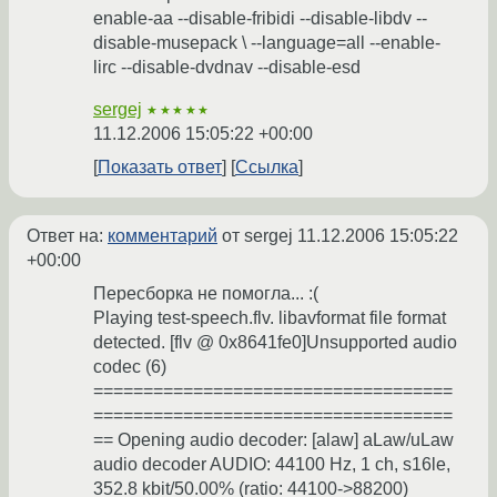
enable-aa --disable-fribidi --disable-libdv --
disable-musepack \ --language=all --enable-
lirc --disable-dvdnav --disable-esd
sergej
★★★★★
11.12.2006 15:05:22 +00:00
Показать ответ
Ссылка
Ответ на:
комментарий
от sergej
11.12.2006 15:05:22
+00:00
Пересборка не помогла... :(
Playing test-speech.flv. libavformat file format
detected. [flv @ 0x8641fe0]Unsupported audio
codec (6)
====================================
====================================
== Opening audio decoder: [alaw] aLaw/uLaw
audio decoder AUDIO: 44100 Hz, 1 ch, s16le,
352.8 kbit/50.00% (ratio: 44100->88200)