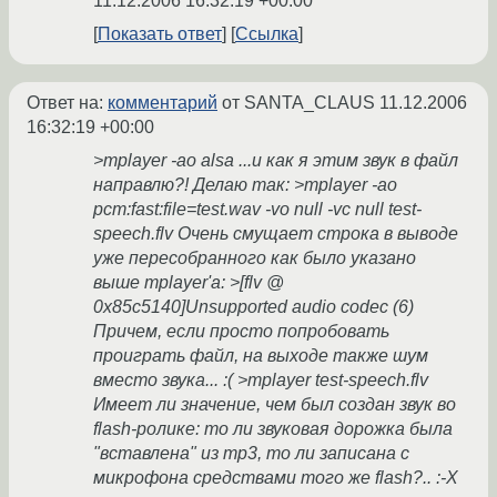
11.12.2006 16:32:19 +00:00
Показать ответ
Ссылка
Ответ на:
комментарий
от SANTA_CLAUS
11.12.2006
16:32:19 +00:00
>mplayer -ao alsa ...и как я этим звук в файл
направлю?! Делаю так: >mplayer -ao
pcm:fast:file=test.wav -vo null -vc null test-
speech.flv Очень смущает строка в выводе
уже пересобранного как было указано
выше mplayer'a: >[flv @
0x85c5140]Unsupported audio codec (6)
Причем, если просто попробовать
проиграть файл, на выходе также шум
вместо звука... :( >mplayer test-speech.flv
Имеет ли значение, чем был создан звук во
flash-ролике: то ли звуковая дорожка была
"вставлена" из mp3, то ли записана с
микрофона средствами того же flash?.. :-X