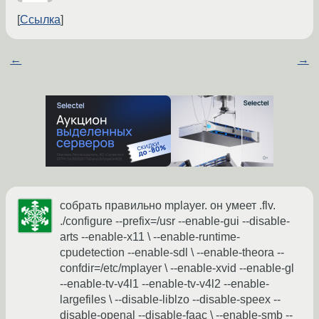
Ссылка
←
→
собрать правильно mplayer. он умеет .flv.
./configure --prefix=/usr --enable-gui --disable-
arts --enable-x11 \ --enable-runtime-
cpudetection --enable-sdl \ --enable-theora --
confdir=/etc/mplayer \ --enable-xvid --enable-gl
--enable-tv-v4l1 --enable-tv-v4l2 --enable-
largefiles \ --disable-liblzo --disable-speex --
disable-openal --disable-faac \ --enable-smb --