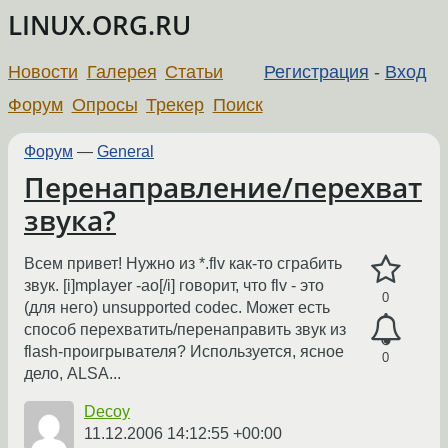
LINUX.ORG.RU
Новости
Галерея
Статьи
Регистрация
-
Вход
Форум
Опросы
Трекер
Поиск
Форум
—
General
Перенаправление/перехват
звука?
Всем привет! Нужно из *.flv как-то сграбить
звук. [i]mplayer -ao[/i] говорит, что flv - это
0
(для него) unsupported codec. Может есть
способ перехватить/перенаправить звук из
flash-проигрывателя? Используется, ясное
0
дело, ALSA...
Decoy
11.12.2006 14:12:55 +00:00