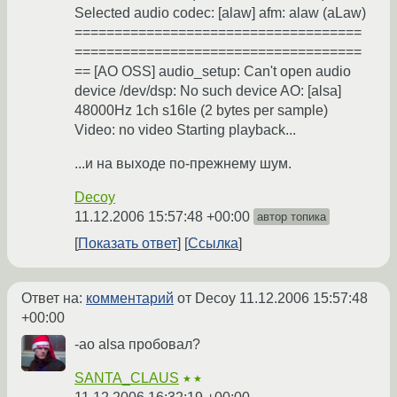
Selected audio codec: [alaw] afm: alaw (aLaw)
====================================
====================================
== [AO OSS] audio_setup: Can't open audio
device /dev/dsp: No such device AO: [alsa]
48000Hz 1ch s16le (2 bytes per sample)
Video: no video Starting playback...
...и на выходе по-прежнему шум.
Decoy
11.12.2006 15:57:48 +00:00
автор топика
Показать ответ
Ссылка
Ответ на:
комментарий
от Decoy
11.12.2006 15:57:48
+00:00
-ao alsa пробовал?
SANTA_CLAUS
★★