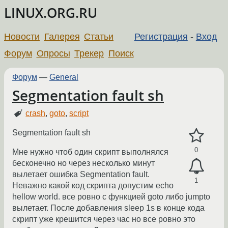
LINUX.ORG.RU
Новости
Галерея
Статьи
Регистрация
-
Вход
Форум
Опросы
Трекер
Поиск
Форум
—
General
Segmentation fault sh
crash
,
goto
,
script
Segmentation fault sh
0
Мне нужно чтоб один скрипт выполнялся
бесконечно но через несколько минут
вылетает ошибка Segmentation fault.
1
Неважно какой код скрипта допустим echo
hellow world. все ровно с функцией goto либо jumpto
вылетает. После добавления sleep 1s в конце кода
скрипт уже крешится через час но все ровно это