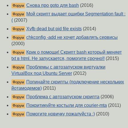
Снова про goto для bash
(2016)
Форум
Мой скрипт выдает ошибки Segmentation fault :
Форум
(
(2007)
Xvfb dead but pid file exists
(2014)
Форум
chkconfig -add не хочет добавлять сервисы
Форум
(2000)
Крик о помощи! Скрипт bash который меняет
Форум
txt в html. Не запускается, помогите срочно!!
(2015)
Проблемы с автозапуском виртуалки
Форум
VirtualBox под Ubuntu Server
(2012)
Попинайте скрипты (подключение нескольких
Форум
йотамодемов)
(2011)
Проблема с автозапуском скрипта
(2006)
Форум
Покритикуйте костыли для courier-mta
(2011)
Форум
Помогите новичку пожалуйста :)
(2010)
Форум