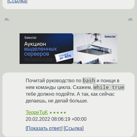
Ссылка
←
→
bash
Почитай руководство по
и поищи в
while true
нем команды цикла. Скажем,
тебе должно подойти. А так, как сейчас
делаешь, не делай больше.
TeopeTuK
★★★★★
20.02.2022 08:06:19 +00:00
Показать ответ
Ссылка