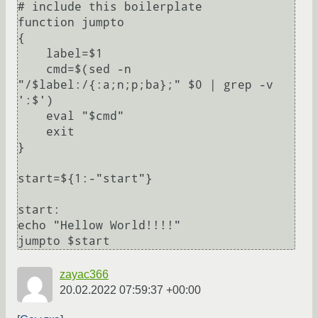
# include this boilerplate

function jumpto

{

    label=$1

    cmd=$(sed -n 
"/$label:/{:a;n;p;ba};" $0 | grep -v 
':$')

    eval "$cmd"

    exit

}

start=${1:-"start"}

start:

echo "Hellow World!!!!"

zayac366
20.02.2022 07:59:37 +00:00