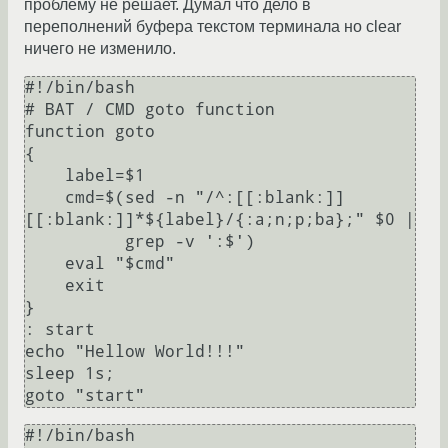
проблему не решает. Думал что дело в
переполнений буфера текстом терминала но clear
ничего не изменило.
#!/bin/bash

# BAT / CMD goto function

function goto

{

    label=$1

    cmd=$(sed -n "/^:[[:blank:]]
[[:blank:]]*${label}/{:a;n;p;ba};" $0 |

          grep -v ':$')

    eval "$cmd"

    exit

}

: start

echo "Hellow World!!!"

sleep 1s;

#!/bin/bash
