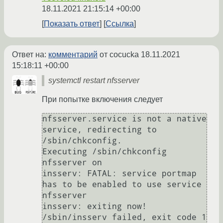
18.11.2021 21:15:14 +00:00
Показать ответ
Ссылка
Ответ на:
комментарий
от cocucka
18.11.2021
15:18:11 +00:00
systemctl restart nfsserver
При попытке включения следует
nfsserver.service is not a native 
service, redirecting to 
/sbin/chkconfig.

Executing /sbin/chkconfig 
nfsserver on

insserv: FATAL: service portmap 
has to be enabled to use service 
nfsserver

insserv: exiting now!
