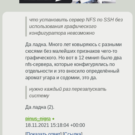
что установить сервер NFS по SSH без
использования графического
конфигуратора невозможно
Да ладна. Много лет ковыряюсь с разными
сюсями без малейших признаков чего-то
графического. Но вот в 12 емнип было два
nfs-сервера, которые конфигурялись по
отдельности и это вносило определённый
аромат угара и содомии, это да.
нужно каждый раз перезапускать
систему
Да ладна (2).
pinus_nigra
★
18.11.2021 15:18:04 +00:00
Показать ответ
Ссылка