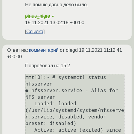
Не помню,давно дело было.
pinus_nigra
★
19.11.2021 13:02:18 +00:00
Ссылка
Ответ на:
комментарий
от olegd
19.11.2021 11:12:41
+00:00
Попробовал на 15.2
mmt101:~ # systemctl status 
nfsserver

● nfsserver.service - Alias for 
NFS server

   Loaded: loaded 
(/usr/lib/systemd/system/nfsserve
r.service; disabled; vendor 
preset: disabled)

   Active: active (exited) since 