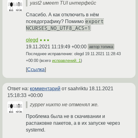
yast2 имеет TUI интерфейс
Спасибо. А как отключить в нём
export
псевдографику? Помимо
NCURSES_NO_UTF8_ACS=1
olegd
★★★
19.11.2021 11:19:49 +00:00
автор топика
Последнее исправление: olegd
19.11.2021 11:28:43
+00:00
(всего
исправлений: 1
)
Ссылка
Ответ на:
комментарий
от saahriktu
18.11.2021
15:18:33 +00:00
zypper никто не отменял же.
Проблема была не в скачивании и
распаковке пакетов, а в их запуске через
systemd.