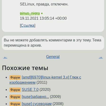
SELinux, правда, отключен.
pinus_nigra
★
19.11.2021 13:05:14 +00:00
Ссылка
Вы не можете добавлять комментарии в эту тему. Тема
перемещена в архив.
←
General
→
Похожие темы
[amd][6970][linux-kernel 3.x] Глюк с
Форум
изображением
(2011)
SUSE 7.0
(2020)
Форум
[suse]забавно...
(2009)
Форум
[suse] сусеводам
(2008)
Форум