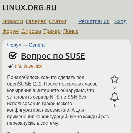
LINUX.ORG.RU
Новости
Галерея
Статьи
Регистрация
-
Вход
Форум
Опросы
Трекер
Поиск
Форум
—
General
Вопрос по SUSE
nfs
,
suse
,
жж
Понадобилось кое-что сделать под
openSUSE 12.2. После нескольких часов
0
ковыряния в интернете обнаружил, что
установить сервер NFS по SSH без
использования графического
1
конфигуратора невозможно. А для
применения конфигураций нужно каждый раз
перезапускать систему.