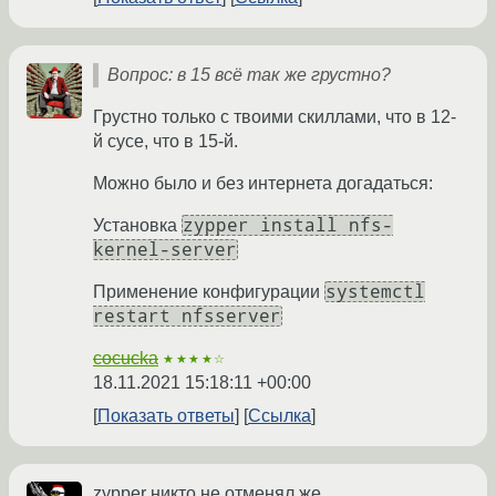
Вопрос: в 15 всё так же грустно?
Грустно только с твоими скиллами, что в 12-
й сусе, что в 15-й.
Можно было и без интернета догадаться:
zypper install nfs-
Установка
kernel-server
systemctl
Применение конфигурации
restart nfsserver
cocucka
★★★★☆
18.11.2021 15:18:11 +00:00
Показать ответы
Ссылка
zypper никто не отменял же.