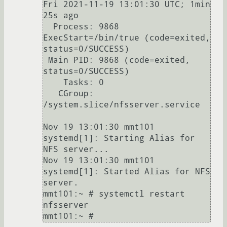
Fri 2021-11-19 13:01:30 UTC; 1min 
25s ago

  Process: 9868 
ExecStart=/bin/true (code=exited, 
status=0/SUCCESS)

 Main PID: 9868 (code=exited, 
status=0/SUCCESS)

    Tasks: 0

   CGroup: 
/system.slice/nfsserver.service

Nov 19 13:01:30 mmt101 
systemd[1]: Starting Alias for 
NFS server...

Nov 19 13:01:30 mmt101 
systemd[1]: Started Alias for NFS 
server.

mmt101:~ # systemctl restart 
nfsserver
