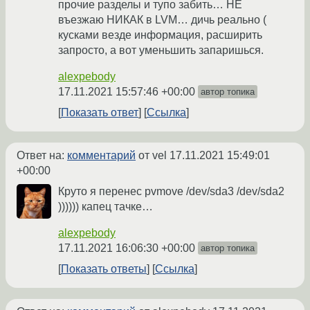
прочие разделы и тупо забить… НЕ
въезжаю НИКАК в LVM… дичь реально (
кусками везде информация, расширить
запросто, а вот уменьшить запаришься.
alexpebody
17.11.2021 15:57:46 +00:00
автор топика
Показать ответ
Ссылка
Ответ на:
комментарий
от vel
17.11.2021 15:49:01
+00:00
Круто я перенес pvmove /dev/sda3 /dev/sda2
)))))) капец тачке…
alexpebody
17.11.2021 16:06:30 +00:00
автор топика
Показать ответы
Ссылка