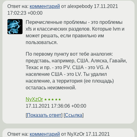
Ответ на:
комментарий
от alexpebody
17.11.2021
17:02:23 +00:00
Перечисленные проблемы - это проблемы
xfs и классических разделов. Которые lvm и
может решать, если правильно им
пользоваться.
По первому пункту вот тебе аналогия:
представь, например, США. Аляска, Гавайи,
Техас и пр. - это PV. США - это VG. А
население США - это LV. Ты удалил
население, а территория (ее площадь)
осталась неизменной.
NyXzOr
★★★★★
17.11.2021 17:36:06 +00:00
Показать ответ
Ссылка
Ответ на:
комментарий
от NyXzOr
17.11.2021