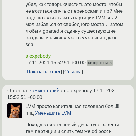
убил, как теперь очистить это место, чтобы
не возиться опять с переносами и пр? Мне
надо по сути сказать партиции LVM sda2
мол избавься от свободного места… затем
любым gparted я сдвину существующие
разделы и выкину место уменьшив диск
sda.
alexpebody
17.11.2021 15:52:51 +00:00
автор топика
Показать ответ
Ссылка
Ответ на:
комментарий
от alexpebody
17.11.2021
15:52:51 +00:00
LVM просто капитальная головная боль!!!
ппц
Уменьшить LVM
Походу завести новый диск, тупо завести
там партиции и слить тем же dd boot и