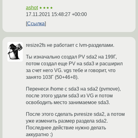
ashot
★★★★
17.11.2021 15:48:27 +00:00
Ссылка
resize2fs не работает с lvm-разделами.
Ты изначально создал PV sda2 на 199Г,
потом создал еще PV на sda3 и расширил
за счет него VG. vgs тебе и говорит, что
занято 103Г (50+46+8).
Перенеси /home с sda3 на sda2 (pvmove),
после этого удали sda3 из VG и потом
освободить место занимаемое sda3.
После этого сделать pvresize sda2, а потом
уже изменить размер раздела sda2.
Последнее действие нужно делать
аккуратно :)