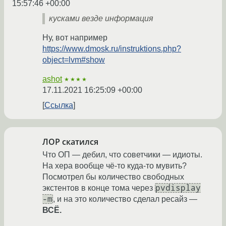
15:57:46 +00:00
кусками везде информация
Ну, вот например
https://www.dmosk.ru/instruktions.php?
object=lvm#show
ashot
★★★★
17.11.2021 16:25:09 +00:00
Ссылка
ЛОР скатился
Что ОП — дебил, что советчики — идиоты.
На хера вообще чё-то куда-то мувить?
Посмотрел бы количество свободных
pvdisplay
экстентов в конце тома через
-m
, и на это количество сделал ресайз —
ВСЁ.