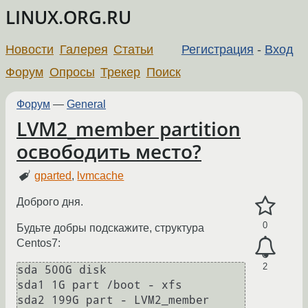
LINUX.ORG.RU
Новости
Галерея
Статьи
Регистрация
-
Вход
Форум
Опросы
Трекер
Поиск
Форум
—
General
LVM2_member partition
освободить место?
gparted
,
lvmcache
Доброго дня.
0
Будьте добры подскажите, структура
Centos7:
2
sda 500G disk

sda1 1G part /boot - xfs

sda2 199G part - LVM2_member
