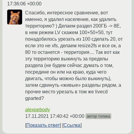
17:36:06 +00:00
Спасибо, интересное сравнение, вот
именно, я удалил население, как удалить
территорию? ) Делаем раздел 200ГБ -> 8E,
в нем режем LV скажем 100+50+50, тут
понадобилось урезать из 100 сделать 20, от
если это не xfs, делаем resize2fs и все ок, а
80 то останется - территория… Так вот как
эту территорию выкинуть за пределы
раздела (не будем сейчас думать о том,
посредине он или на краю, куда чего
двигать, чтобы можно было выкинуть),
затем сдвинуть «живые» разделы рядом, а
прочее место урезать в том же livecd
gparted?
alexpebody
17.11.2021 17:40:42 +00:00
автор топика
Показать ответ
Ссылка