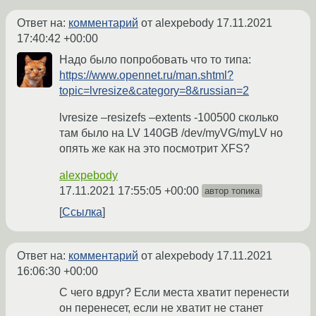
Ответ на:
комментарий
от alexpebody
17.11.2021
17:40:42 +00:00
Надо было попробовать что то типа:
https://www.opennet.ru/man.shtml?
topic=lvresize&category=8&russian=2
lvresize –resizefs –extents -100500 сколько
там было на LV 140GB /dev/myVG/myLV но
опять же как на это посмотрит XFS?
alexpebody
17.11.2021 17:55:05 +00:00
автор топика
Ссылка
Ответ на:
комментарий
от alexpebody
17.11.2021
16:06:30 +00:00
С чего вдруг? Если места хватит перенести
он перенесет, если не хватит не станет