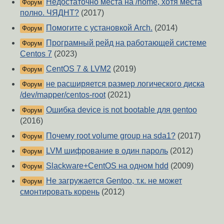
Недостаточно места на /home, хотя места
Форум
полно. ЧЯДНТ?
(2017)
Помогите с установкой Arch.
(2014)
Форум
Програмный рейд на работающей системе
Форум
Centos 7
(2023)
CentOS 7 & LVM2
(2019)
Форум
не расширяется размер логического диска
Форум
/dev/mapper/centos-root
(2021)
Ошибка device is not bootable для gentoo
Форум
(2016)
Почему root volume group на sda1?
(2017)
Форум
LVM шифрование в один пароль
(2012)
Форум
Slackware+CentOS на одном hdd
(2009)
Форум
Не загружается Gentoo, т.к. не может
Форум
смонтировать корень
(2012)