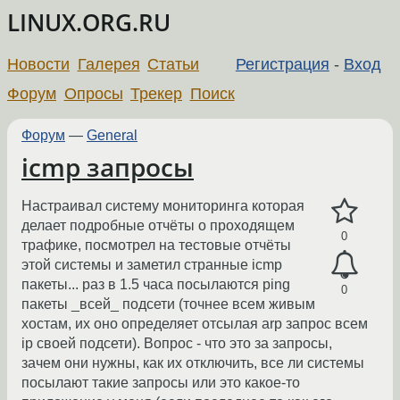
LINUX.ORG.RU
Новости
Галерея
Статьи
Регистрация
-
Вход
Форум
Опросы
Трекер
Поиск
Форум
—
General
icmp запросы
Настраивал систему мониторинга которая
делает подробные отчёты о проходящем
0
трафике, посмотрел на тестовые отчёты
этой системы и заметил странные icmp
пакеты... раз в 1.5 часа посылаются ping
0
пакеты _всей_ подсети (точнее всем живым
хостам, их оно определяет отсылая arp запрос всем
ip своей подсети). Вопрос - что это за запросы,
зачем они нужны, как их отключить, все ли системы
посылают такие запросы или это какое-то