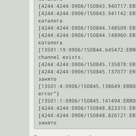
[4244:4244:0906/150843.940717:ER
[4244:4244:0906/150843.941142:ER
каталога

[4244:4244:0906/150844.148509:ER
[4244:4244:0906/150844.148960:ER
каталога

[13501:19:0906/150844.645472:ERR
channel exists.

[4244:4244:0906/150845.135878:ER
[4244:4244:0906/150845.137077:ER
занято

[13501:4:0906/150845.138649:ERRO
error"}

[13501:1:0906/150845.141494:ERRO
[4244:4244:0906/150848.823315:ER
[4244:4244:0906/150848.826121:ER