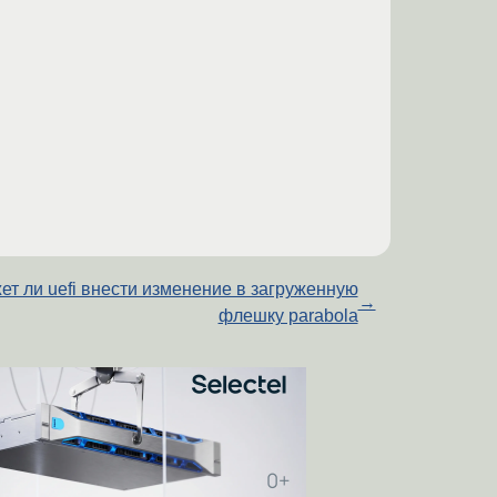
ет ли uefi внести изменение в загруженную
→
флешку parabola