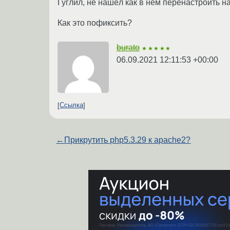
Гуглил, не нашёл как в нём перенастроить н
Как это пофиксить?
burato
★★★★★
06.09.2021 12:11:53 +00:00
Ссылка
←
Прикрутить php5.3.29 к apache2?