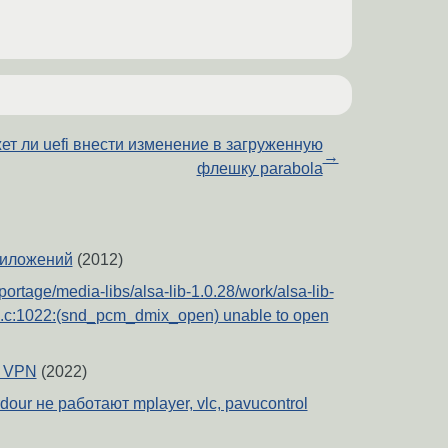
ет ли uefi внести изменение в загруженную
→
флешку parabola
риложений
(2012)
portage/media-libs/alsa-lib-1.0.28/work/alsa-lib-
.c:1022:(snd_pcm_dmix_open) unable to open
& VPN
(2022)
our не работают mplayer, vlc, pavucontrol