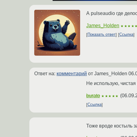
А pulseaudio где дело
James_Holden
★★★★
Показать ответ
Ссылка
Ответ на:
комментарий
от James_Holden
06.
Не использую, чистая 
burato
(
06.09.
★★★★★
Ссылка
Тоже вроде костыль за