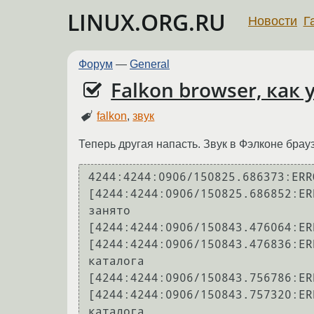
LINUX.ORG.RU
Новости
Г
Форум
—
General
Falkon browser, как
falkon
,
звук
Теперь другая напасть. Звук в Фэлконе брауз
4244:4244:0906/150825.686373:ERR
[4244:4244:0906/150825.686852:ER
занято

[4244:4244:0906/150843.476064:ER
[4244:4244:0906/150843.476836:ER
каталога

[4244:4244:0906/150843.756786:ER
[4244:4244:0906/150843.757320:ER
каталога
