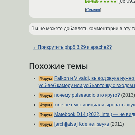
burato
(
06.09.
★★★★★
Ссылка
Вы не можете добавлять комментарии в эту т
←
Прикрутить php5.3.29 к apache2?
Похожие темы
Falkon и Vivaldi, вывод звука нужн
Форум
усб-веб камеру или усб карточку с входом 
почему pulseaudio это круто?
(2013)
Форум
xine не смог инициализировать зв
Форум
Matebook D14 (2022, intel) — не вид
Форум
[arch][alsa] Kde нет звука
(2011)
Форум