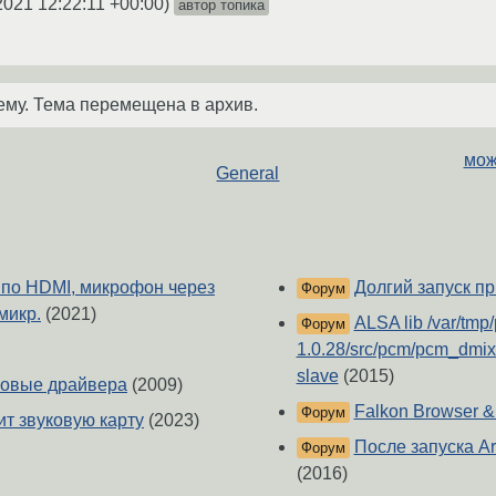
2021 12:22:11 +00:00
)
автор топика
ему. Тема перемещена в архив.
мож
General
о по HDMI, микрофон через
Долгий запуск п
Форум
микр.
(2021)
ALSA lib /var/tmp/
Форум
1.0.28/src/pcm/pcm_dmix
slave
(2015)
уковые драйвера
(2009)
Falkon Browser 
Форум
ит звуковую карту
(2023)
После запуска Ard
Форум
(2016)