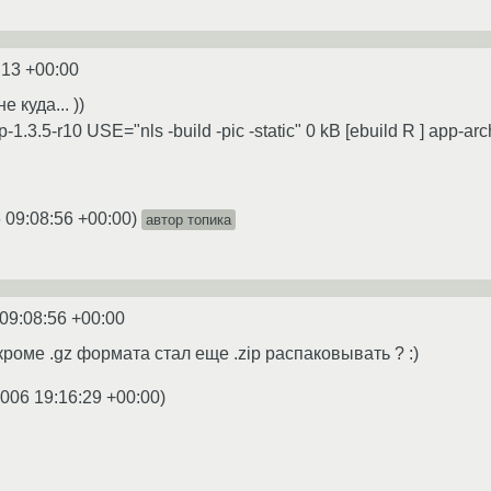
:13 +00:00
 куда... ))
ip-1.3.5-r10 USE="nls -build -pic -static" 0 kB [ebuild R ] app-a
 09:08:56 +00:00
)
автор топика
09:08:56 +00:00
 кроме .gz формата стал еще .zip распаковывать ? :)
2006 19:16:29 +00:00
)