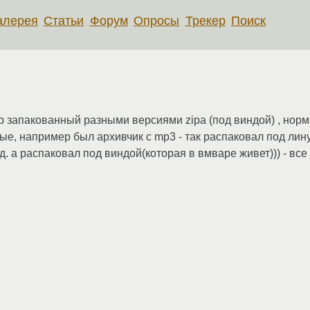
алерея
Статьи
Форум
Опросы
Трекер
Поиск
ip запакованный разными версиями zipa (под виндой) , норм
ые, например был архивчик с mp3 - так распаковал под лин
д. а распаковал под виндой(которая в вмваре живет))) - все 