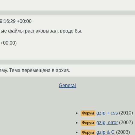
9:16:29 +00:00
ные файлы распаковывал, вроде бы.
 +00:00
)
ему. Тема перемещена в архив.
General
gzip + css
(2010)
Форум
gzip, error
(2007)
Форум
gzip & C
(2003)
Форум