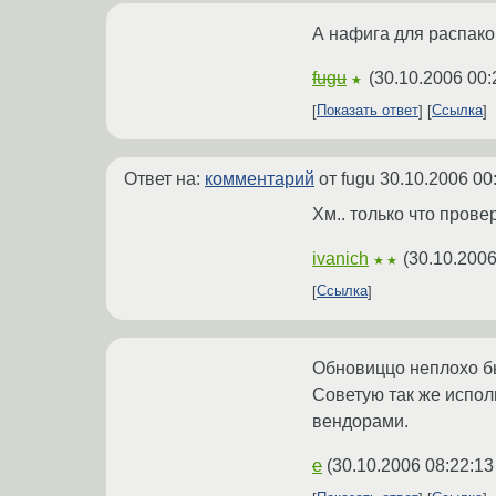
А нафига для распаков
fugu
(
30.10.2006 00:
★
Показать ответ
Ссылка
Ответ на:
комментарий
от fugu
30.10.2006 00
Хм.. только что прове
ivanich
(
30.10.2006
★★
Ссылка
Обновиццо неплохо бы,
Советую так же исполь
вендорами.
e
(
30.10.2006 08:22:13