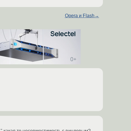
Opera и Flash
→
сь" какая то несовместимость с виндовым?