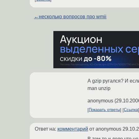
←
несколько вопросов про wmii
А gzip ругался? И есл
man unzip
anonymous
(
29.10.200
Показать ответы
Ссылка
Ответ на:
комментарий
от anonymous
29.10.
В том то и дело что н