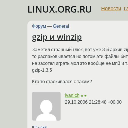
LINUX.ORG.RU
Новости
Г
Форум
—
General
gzip и winzip
Заметил странный глюк, вот уже 3-й архив z
то распаковывается но потом эти файлы бит
не захотел играть,мол это вообще не мп3 и т.
gzip-1.3.5
Кто то сталкивался с таким?
ivanich
★★
29.10.2006 21:28:48 +00:00
Ссылка