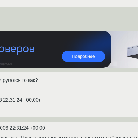
и ругался то как?
6 22:31:24 +00:00
)
2006 22:31:24 +00:00
е ругался. Просто интересно может в новом gzipe "появила