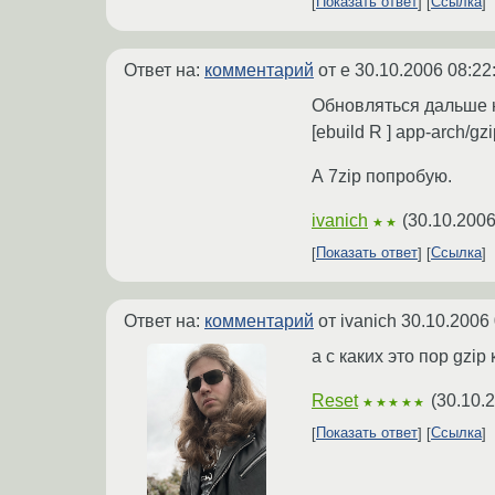
Показать ответ
Ссылка
Ответ на:
комментарий
от e
30.10.2006 08:22
Обновляться дальше не
[ebuild R ] app-arch/gz
А 7zip попробую.
ivanich
(
30.10.2006
★★
Показать ответ
Ссылка
Ответ на:
комментарий
от ivanich
30.10.2006 
а с каких это пор gzip
Reset
(
30.10.
★★★★★
Показать ответ
Ссылка