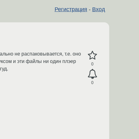
Регистрация
-
Вход
ально не распаковывается, т.е. оно
уксом и эти файлы ни один плэер
0
гуд.
0