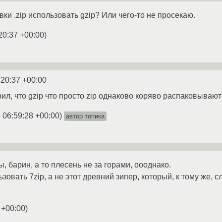
ки .zip использовать gzip? Или чего-то не просекаю.
20:37 +00:00
)
:20:37 +00:00
рил, что gzip что просто zip однаково коряво распаковывают 
 06:59:28 +00:00
)
автор топика
 барин, а то плесень не за горами, оооднако.
зовать 7zip, а не этот древний зипер, который, к тому же
 +00:00
)