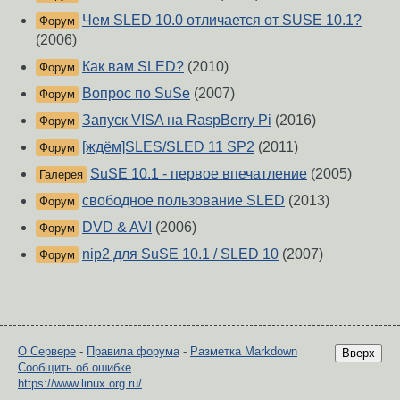
Чем SLED 10.0 отличается от SUSE 10.1?
Форум
(2006)
Как вам SLED?
(2010)
Форум
Вопрос по SuSe
(2007)
Форум
Запуск VISA на RaspBerry Pi
(2016)
Форум
[ждём]SLES/SLED 11 SP2
(2011)
Форум
SuSE 10.1 - первое впечатление
(2005)
Галерея
свободное пользование SLED
(2013)
Форум
DVD & AVI
(2006)
Форум
nip2 для SuSE 10.1 / SLED 10
(2007)
Форум
О Сервере
-
Правила форума
-
Разметка Markdown
Вверх
Сообщить об ошибке
https://www.linux.org.ru/