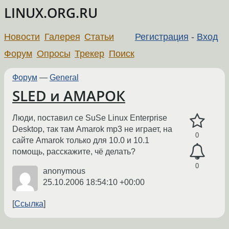
LINUX.ORG.RU
Новости
Галерея
Статьи
Регистрация
-
Вход
Форум
Опросы
Трекер
Поиск
Форум
—
General
SLED и АМАРОК
Люди, поставил се SuSe Linux Enterprise
Desktop, так там Amarok mp3 не играет, на
0
сайте Amarok только для 10.0 и 10.1
помощь, расскажите, чё делать?
0
anonymous
25.10.2006 18:54:10 +00:00
Ссылка