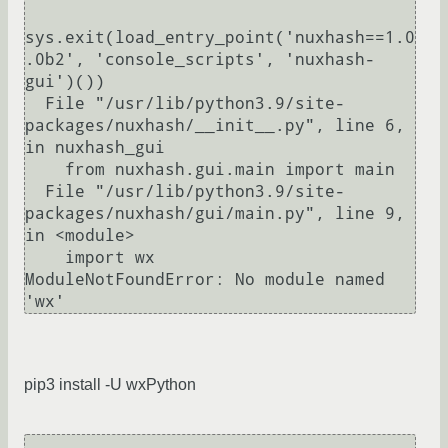
sys.exit(load_entry_point('nuxhash==1.0
.0b2', 'console_scripts', 'nuxhash-
gui')())

  File "/usr/lib/python3.9/site-
packages/nuxhash/__init__.py", line 6, 
in nuxhash_gui

    from nuxhash.gui.main import main

  File "/usr/lib/python3.9/site-
packages/nuxhash/gui/main.py", line 9, 
in <module>

    import wx

ModuleNotFoundError: No module named 
pip3 install -U wxPython