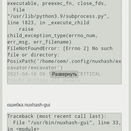
executable, preexec_fn, close_fds,

  File 
"/usr/lib/python3.9/subprocess.py", 
line 1823, in _execute_child

    raise 
child_exception_type(errno_num, 
err_msg, err_filename)

FileNotFoundError: [Errno 2] No such 
file or directory: 
PosixPath('/home/oem/.config/nuxhash/ex
cavator/excavator')

2021-04-16 06:14:39,216 CRITICAL: 
Развернуть
ошибка nuxhash-gui
Traceback (most recent call last):

  File "/usr/bin/nuxhash-gui", line 33, 
in <module>
