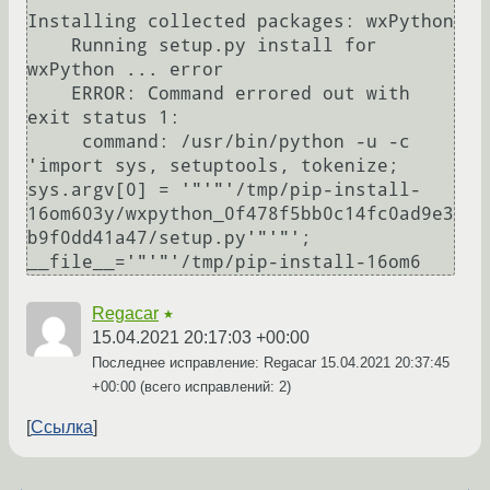
Installing collected packages: wxPython

    Running setup.py install for 
wxPython ... error

    ERROR: Command errored out with 
exit status 1:

     command: /usr/bin/python -u -c 
'import sys, setuptools, tokenize; 
sys.argv[0] = '"'"'/tmp/pip-install-
16om603y/wxpython_0f478f5bb0c14fc0ad9e3
b9f0dd41a47/setup.py'"'"'; 
__file__='"'"'/tmp/pip-install-16om6
Regacar
★
15.04.2021 20:17:03 +00:00
Последнее исправление: Regacar
15.04.2021 20:37:45
+00:00
(всего исправлений: 2)
Ссылка
←
→