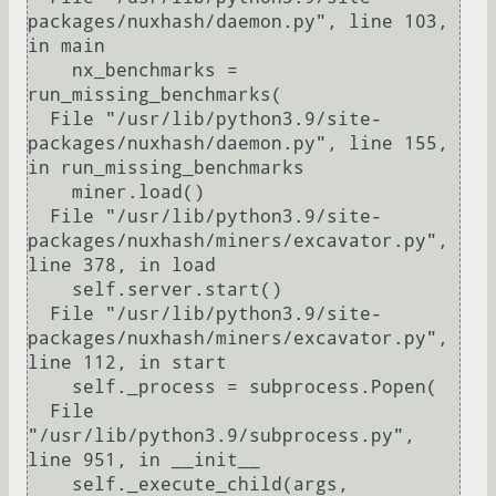
packages/nuxhash/daemon.py", line 103, 
in main

    nx_benchmarks = 
run_missing_benchmarks(

  File "/usr/lib/python3.9/site-
packages/nuxhash/daemon.py", line 155, 
in run_missing_benchmarks

    miner.load()

  File "/usr/lib/python3.9/site-
packages/nuxhash/miners/excavator.py", 
line 378, in load

    self.server.start()

  File "/usr/lib/python3.9/site-
packages/nuxhash/miners/excavator.py", 
line 112, in start

    self._process = subprocess.Popen(

  File 
"/usr/lib/python3.9/subprocess.py", 
line 951, in __init__

    self._execute_child(args, 