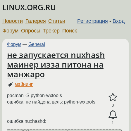
LINUX.ORG.RU
Новости
Галерея
Статьи
Регистрация
-
Вход
Форум
Опросы
Трекер
Поиск
Форум
—
General
не запускается nuxhash
маинер изза питона на
манжаро
майнинг
pacman -S python-wxtools
ошибка: не найдена цель: python-wxtools
0
ошибка nuxhashd:
1