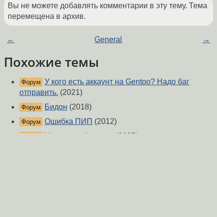
Вы не можете добавлять комментарии в эту тему. Тема
перемещена в архив.
←
General
→
Похожие темы
У кого есть аккаунт на Gentoo? Надо баг
Форум
отправить.
(2021)
Бидон
(2018)
Форум
Ошибка ПИП
(2012)
Форум
bittorrent gui падает
(2005)
Форум
hashlib и hmac в python3
(2017)
Форум
[gentoo] Не запускается ccsm
(2008)
Форум
pymongo import syntax error, очень нужно
Форум
решить проблему
(2014)
[Python] Какой библиотеки/пакета не хватает?
Форум
(2010)