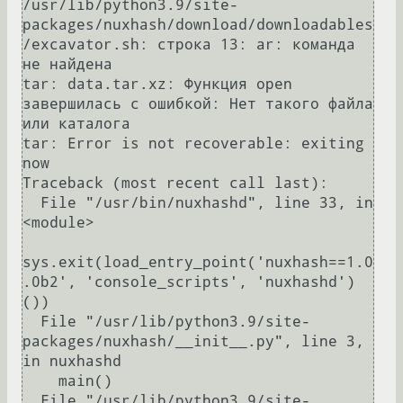
/usr/lib/python3.9/site-
packages/nuxhash/download/downloadables
/excavator.sh: строка 13: ar: команда 
не найдена

tar: data.tar.xz: Функция open 
завершилась с ошибкой: Нет такого файла 
или каталога

tar: Error is not recoverable: exiting 
now

Traceback (most recent call last):

  File "/usr/bin/nuxhashd", line 33, in 
<module>

sys.exit(load_entry_point('nuxhash==1.0
.0b2', 'console_scripts', 'nuxhashd')
())

  File "/usr/lib/python3.9/site-
packages/nuxhash/__init__.py", line 3, 
in nuxhashd

    main()

  File "/usr/lib/python3.9/site-