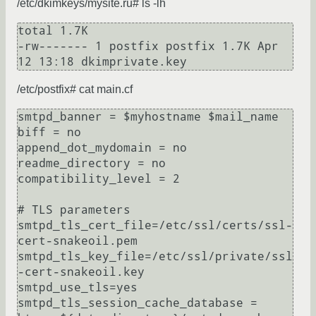
/etc/dkimkeys/mysite.ru# ls -lh
total 1.7K

-rw------- 1 postfix postfix 1.7K Apr 
/etc/postfix# cat main.cf
smtpd_banner = $myhostname $mail_name

biff = no

append_dot_mydomain = no

readme_directory = no

compatibility_level = 2

# TLS parameters

smtpd_tls_cert_file=/etc/ssl/certs/ssl-
cert-snakeoil.pem

smtpd_tls_key_file=/etc/ssl/private/ssl
-cert-snakeoil.key

smtpd_use_tls=yes

smtpd_tls_session_cache_database = 