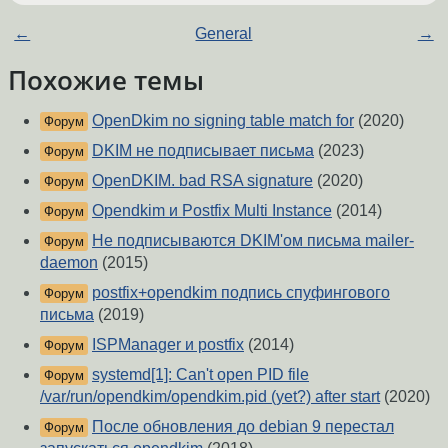
←
General
→
Похожие темы
OpenDkim no signing table match for
(2020)
Форум
DKIM не подписывает письма
(2023)
Форум
OpenDKIM. bad RSA signature
(2020)
Форум
Opendkim и Postfix Multi Instance
(2014)
Форум
Не подписываются DKIM'ом письма mailer-
Форум
daemon
(2015)
postfix+opendkim подпись спуфингового
Форум
письма
(2019)
ISPManager и postfix
(2014)
Форум
systemd[1]: Can't open PID file
Форум
/var/run/opendkim/opendkim.pid (yet?) after start
(2020)
После обновления до debian 9 перестал
Форум