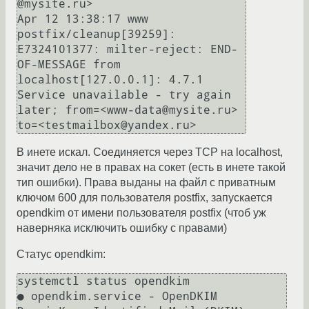
@mysite.ru>

Apr 12 13:38:17 www 
postfix/cleanup[39259]: 
E7324101377: milter-reject: END-
OF-MESSAGE from 
localhost[127.0.0.1]: 4.7.1 
Service unavailable - try again 
later; from=<www-data@mysite.ru> 
В инете искал. Соединяется через TCP на localhost,
значит дело не в правах на сокет (есть в инете такой
тип ошибки). Права выданы на файл с приватным
ключом 600 для пользователя postfix, запускается
opendkim от имени пользователя postfix (чтоб уж
наверняка исключить ошибку с правами)
Статус opendkim:
systemctl status opendkim

● opendkim.service - OpenDKIM 