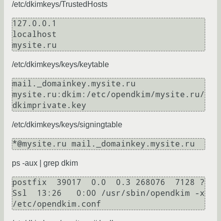
/etc/dkimkeys/TrustedHosts
127.0.0.1

localhost

/etc/dkimkeys/keys/keytable
mail._domainkey.mysite.ru 
mysite.ru:dkim:/etc/opendkim/mysite.ru/
/etc/dkimkeys/keys/signingtable
ps -aux | grep dkim
postfix  39017  0.0  0.3 268076  7128 ?        
Ssl  13:26   0:00 /usr/sbin/opendkim -x 