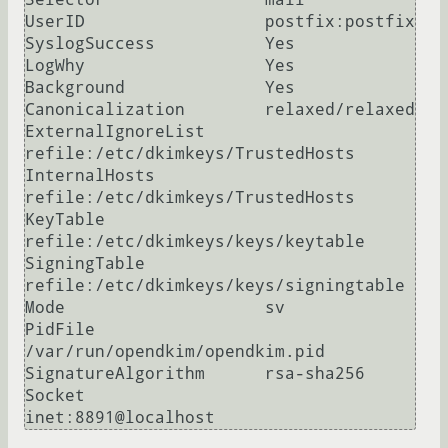
UserID                  postfix:postfix

SyslogSuccess           Yes

LogWhy                  Yes

Background              Yes

Canonicalization        relaxed/relaxed

ExternalIgnoreList      
refile:/etc/dkimkeys/TrustedHosts

InternalHosts           
refile:/etc/dkimkeys/TrustedHosts

KeyTable                
refile:/etc/dkimkeys/keys/keytable

SigningTable            
refile:/etc/dkimkeys/keys/signingtable

Mode                    sv

PidFile                 
/var/run/opendkim/opendkim.pid

SignatureAlgorithm      rsa-sha256

Socket                  