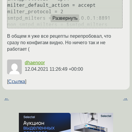
milter_default_action = accept

milter_protocol = 2

smtpd_milters = inet:127.0.0.1:8891

Развернуть
В общем я уже все рецепты перепробовал, что
сразу по конфигам видно. Но ничего так и не
работает (
dhaenoor
12.04.2021 11:26:49 +00:00
Ссылка
←
→