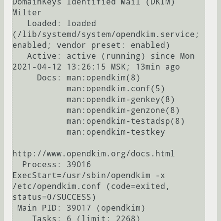
DomainKeys Identified Mail (DKIM) 
Milter

   Loaded: loaded 
(/lib/systemd/system/opendkim.service; 
enabled; vendor preset: enabled)

   Active: active (running) since Mon 
2021-04-12 13:26:15 MSK; 13min ago

     Docs: man:opendkim(8)

           man:opendkim.conf(5)

           man:opendkim-genkey(8)

           man:opendkim-genzone(8)

           man:opendkim-testadsp(8)

           man:opendkim-testkey

http://www.opendkim.org/docs.html

  Process: 39016 
ExecStart=/usr/sbin/opendkim -x 
/etc/opendkim.conf (code=exited, 
status=0/SUCCESS)

 Main PID: 39017 (opendkim)

    Tasks: 6 (limit: 2268)
