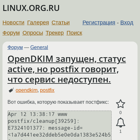
LINUX.ORG.RU
Новости
Галерея
Статьи
Регистрация
-
Вход
Форум
Опросы
Трекер
Поиск
Форум
—
General
OpenDKIM запущен, статус
active, но postfix говорит,
что сервис недоступен.
opendkim
,
postfix
Вот ошибка, которую показывает постфикс:
0
Apr 12 13:38:17 www 
postfix/cleanup[39259]: 
E7324101377: message-id=
1
<1a7d441ee32ddeb5e0e0da1383e524b5