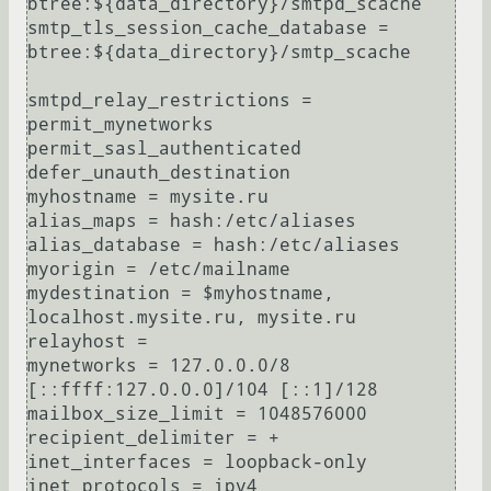
btree:${data_directory}/smtpd_scache

smtp_tls_session_cache_database = 
btree:${data_directory}/smtp_scache

smtpd_relay_restrictions = 
permit_mynetworks 
permit_sasl_authenticated 
defer_unauth_destination

myhostname = mysite.ru

alias_maps = hash:/etc/aliases

alias_database = hash:/etc/aliases

myorigin = /etc/mailname

mydestination = $myhostname, 
localhost.mysite.ru, mysite.ru

relayhost = 

mynetworks = 127.0.0.0/8 
[::ffff:127.0.0.0]/104 [::1]/128

mailbox_size_limit = 1048576000

recipient_delimiter = +

inet_interfaces = loopback-only

inet_protocols = ipv4
