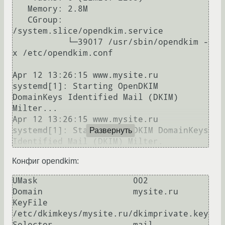
   Memory: 2.8M

   CGroup: 
/system.slice/opendkim.service

           └─39017 /usr/sbin/opendkim -
x /etc/opendkim.conf

Apr 12 13:26:15 www.mysite.ru 
systemd[1]: Starting OpenDKIM 
DomainKeys Identified Mail (DKIM) 
Milter...

Apr 12 13:26:15 www.mysite.ru 
systemd[1]: Started OpenDKIM DomainKeys 
Развернуть
Конфиг opendkim:
UMask                   002

Domain                  mysite.ru

KeyFile                 
/etc/dkimkeys/mysite.ru/dkimprivate.key

Selector                mail
