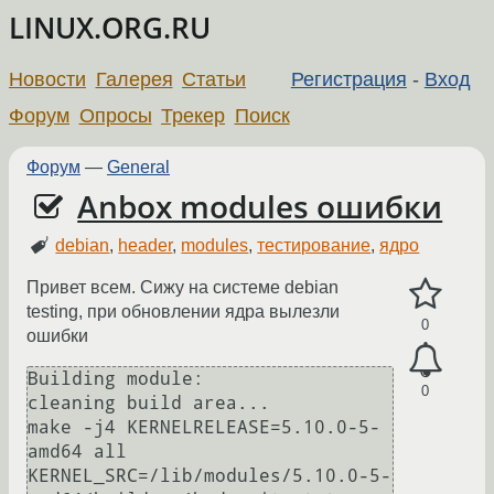
LINUX.ORG.RU
Новости
Галерея
Статьи
Регистрация
-
Вход
Форум
Опросы
Трекер
Поиск
Форум
—
General
Anbox modules ошибки
debian
,
header
,
modules
,
тестирование
,
ядро
Привет всем. Сижу на системе debian
testing, при обновлении ядра вылезли
0
ошибки
Building module:

0
cleaning build area...

make -j4 KERNELRELEASE=5.10.0-5-
amd64 all 
KERNEL_SRC=/lib/modules/5.10.0-5-