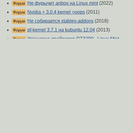
Не фурычит anbox на Linux mint
(2022)
Форум
Nvidia + 3.0.4 kernel =oops
(2011)
Форум
Не собирается xtables-addons
(2018)
Форум
pf-kernel 3.7.1 на kubuntu 12.04
(2013)
Форум
Установка драйверов RT3290 - Linux Mint
Форум
(2020)
DKMS не собирает модуль ddcci на ядрах
Форум
старше 5.15.5
(2023)
Не создается модуль v4l2loopback
(2016)
Форум
Ошибка во время создания драйвера (Kali,
Форум
RTL8812BU)
(2021)
VirtualBox в OpenSuse tumbleweed. Не
Форум
работает /sbin/rcvboxdrv setup.
(2016)
Не могу установить драйвер
(2022)
Форум