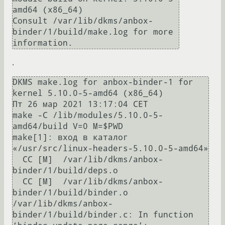
amd64 (x86_64)

Consult /var/lib/dkms/anbox-
binder/1/build/make.log for more 
.
DKMS make.log for anbox-binder-1 for 
kernel 5.10.0-5-amd64 (x86_64)

Пт 26 мар 2021 13:17:04 CET

make -C /lib/modules/5.10.0-5-
amd64/build V=0 M=$PWD

make[1]: вход в каталог 
«/usr/src/linux-headers-5.10.0-5-amd64»

  CC [M]  /var/lib/dkms/anbox-
binder/1/build/deps.o

  CC [M]  /var/lib/dkms/anbox-
binder/1/build/binder.o

/var/lib/dkms/anbox-
binder/1/build/binder.c: In function 