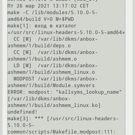
Пт 26 мар 2021 13:17:02 CET

make -C /lib/modules/5.10.0-5-
amd64/build V=0 M=$PWD

make[1]: вход в каталог 
«/usr/src/linux-headers-5.10.0-5-amd64»

  CC [M]  /var/lib/dkms/anbox-
ashmem/1/build/deps.o

  CC [M]  /var/lib/dkms/anbox-
ashmem/1/build/ashmem.o

  LD [M]  /var/lib/dkms/anbox-
ashmem/1/build/ashmem_linux.o

  MODPOST /var/lib/dkms/anbox-
ashmem/1/build/Module.symvers

ERROR: modpost: "kallsyms_lookup_name" 
[/var/lib/dkms/anbox-
ashmem/1/build/ashmem_linux.ko] 
undefined!

make[3]: *** [/usr/src/linux-headers-
5.10.0-5-
common/scripts/Makefile.modpost:111: 