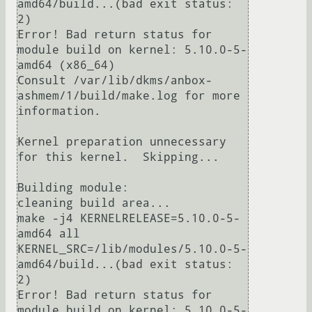
amd64/build...(bad exit status: 
2)

Error! Bad return status for 
module build on kernel: 5.10.0-5-
amd64 (x86_64)

Consult /var/lib/dkms/anbox-
ashmem/1/build/make.log for more 
information.

Kernel preparation unnecessary 
for this kernel.  Skipping...

Building module:

cleaning build area...

make -j4 KERNELRELEASE=5.10.0-5-
amd64 all 
KERNEL_SRC=/lib/modules/5.10.0-5-
amd64/build...(bad exit status: 
2)

Error! Bad return status for 
module build on kernel: 5.10.0-5-