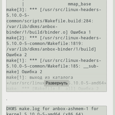
      |                 mmap_base

make[3]: *** [/usr/src/linux-headers-
5.10.0-5-
common/scripts/Makefile.build:284: 
/var/lib/dkms/anbox-
binder/1/build/binder.o] Ошибка 1

make[2]: *** [/usr/src/linux-headers-
5.10.0-5-common/Makefile:1819: 
/var/lib/dkms/anbox-binder/1/build] 
Ошибка 2

make[1]: *** [/usr/src/linux-headers-
5.10.0-5-common/Makefile:185: __sub-
make] Ошибка 2

make[1]: выход из каталога 
«/usr/src/linux-headers-5.10.0-5-amd64»

Развернуть
.
DKMS make.log for anbox-ashmem-1 for 
kernel 5.10.0-5-amd64 (x86_64)
