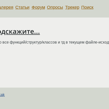
алерея
Статьи
Форум
Опросы
Трекер
Поиск
одскажите...
о все функций/структур/классов и тд в текущем файле-исхо
kak