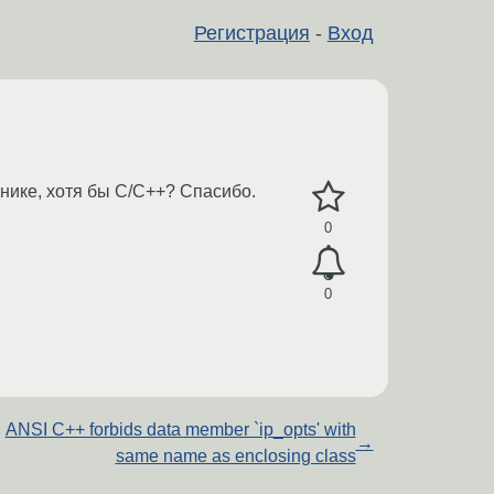
Регистрация
-
Вход
днике, хотя бы С/С++? Спасибо.
0
0
ANSI C++ forbids data member `ip_opts' with
→
same name as enclosing class