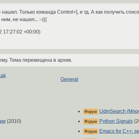
е нашел. Только команда Control+], и тд. А как получить спи
им, не нашел... :-(((
2 17:27:02 +00:00
)
ему. Тема перемещена в архив.
kak
General
UdmSearch (Mno
Форум
ции
(2010)
Python Signals
(2
Форум
Emacs for C++: sem
Форум