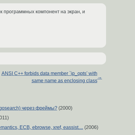
сок программных компонент на экран, и
ANSI C++ forbids data member `ip_opts' with
→
same name as enclosing class
gosearch) через фреймы?
(2000)
011)
antics, ECB, ebrowse, xref, eassist....
(2006)