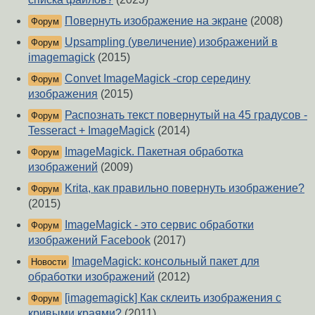
Повернуть изображение на экране
(2008)
Форум
Upsampling (увеличение) изображений в
Форум
imagemagick
(2015)
Convet ImageMagick -crop середину
Форум
изображения
(2015)
Распознать текст повернутый на 45 градусов -
Форум
Tesseract + ImageMagick
(2014)
ImageMagick. Пакетная обработка
Форум
изображений
(2009)
Krita, как правильно повернуть изображение?
Форум
(2015)
ImageMagick - это сервис обработки
Форум
изображений Facebook
(2017)
ImageMagick: консольный пакет для
Новости
обработки изображений
(2012)
[imagemagick] Как склеить изображения с
Форум
кривыми краями?
(2011)