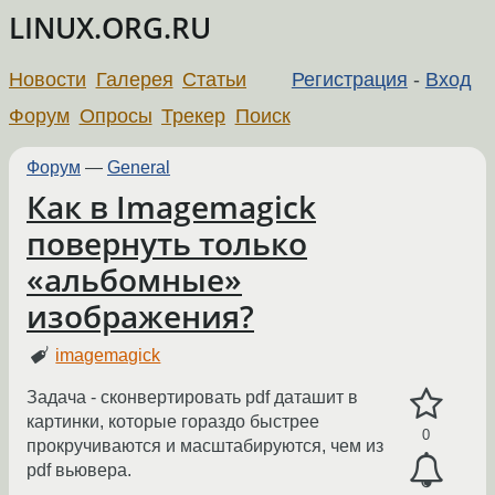
LINUX.ORG.RU
Новости
Галерея
Статьи
Регистрация
-
Вход
Форум
Опросы
Трекер
Поиск
Форум
—
General
Как в Imagemagick
повернуть только
«альбомные»
изображения?
imagemagick
Задача - сконвертировать pdf даташит в
картинки, которые гораздо быстрее
0
прокручиваются и масштабируются, чем из
pdf вьювера.