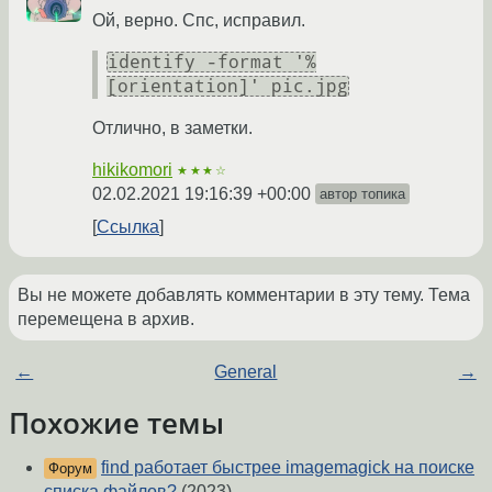
Ой, верно. Спс, исправил.
identify -format '%
[orientation]' pic.jpg
Отлично, в заметки.
hikikomori
★★★☆
02.02.2021 19:16:39 +00:00
автор топика
Ссылка
Вы не можете добавлять комментарии в эту тему. Тема
перемещена в архив.
←
General
→
Похожие темы
find работает быстрее imagemagick на поиске
Форум
списка файлов?
(2023)