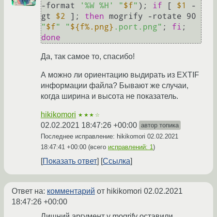
-format 
'%W %H'
"
$f
"
); 
if
 [ 
$1
 -
gt 
$2
 ]; 
then
 mogrify -rotate 90 
"
$f
"
"
${f%.png}
.port.png"
; 
fi
; 
done
Да, так самое то, спасибо!
А можно ли ориентацию выдирать из EXTIF
информации файла? Бывают же случаи,
когда ширина и высота не показатель.
hikikomori
★★★☆
02.02.2021 18:47:26 +00:00
автор топика
Последнее исправление: hikikomori
02.02.2021
18:47:41 +00:00
(всего
исправлений: 1
)
Показать ответ
Ссылка
Ответ на:
комментарий
от hikikomori
02.02.2021
18:47:26 +00:00
Лишний аргумент у mogrify оставили.