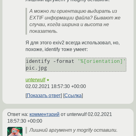
А можно ли ориентацию выдирать из
EXTIF информации файла? Бывают же
случаи, когда ширина и высота не
показатель.
Я для этого exiv2 всегда использовал, но,
похоже, identify тоже умеет:
identify -format 
'%[orientation]'
pic.jpg
unterwulf
★
02.02.2021 18:57:30 +00:00
Показать ответ
Ссылка
Ответ на:
комментарий
от unterwulf
02.02.2021
18:57:30 +00:00
Лишний аргумент у mogrify оставили.