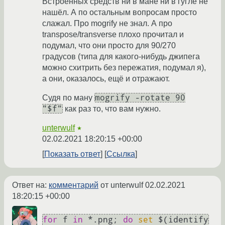
Встроенных средств ни в мане ни в гугле не
нашёл. А по остальным вопросам просто
слажал. Про mogrify не знал. А про
transpose/transverse плохо прочитал и
подумал, что они просто для 90/270
градусов (типа для какого-нибудь джипега
можно схитрить без пережатия, подумал я),
а они, оказалось, ещё и отражают.
mogrify -rotate 90
Судя по ману
"$f"
как раз то, что вам нужно.
unterwulf
★
02.02.2021 18:20:15 +00:00
Показать ответ
Ссылка
Ответ на:
комментарий
от unterwulf
02.02.2021
18:20:15 +00:00
for
 f 
in
 *.png; 
do
set
 $(identify 