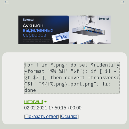
←
→
for f in *.png; do set $(identify 
-format '%W %H' "$f"); if [ $1 -
gt $2 ]; then convert -transverse 
"$f" "${f%.png}.port.png"; fi; 
unterwulf
★
02.02.2021 17:50:15 +00:00
Показать ответ
Ссылка