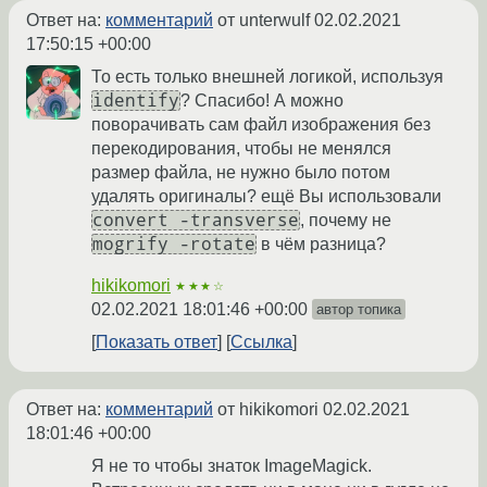
Ответ на:
комментарий
от unterwulf
02.02.2021
17:50:15 +00:00
То есть только внешней логикой, используя
identify
? Спасибо! А можно
поворачивать сам файл изображения без
перекодирования, чтобы не менялся
размер файла, не нужно было потом
удалять оригиналы? ещё Вы использовали
convert -transverse
, почему не
mogrify -rotate
в чём разница?
hikikomori
★★★☆
02.02.2021 18:01:46 +00:00
автор топика
Показать ответ
Ссылка
Ответ на:
комментарий
от hikikomori
02.02.2021
18:01:46 +00:00
Я не то чтобы знаток ImageMagick.