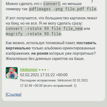
2
convert
Можно сделать это с
, но меньше
pdfimages -png file.pdf file
геммору так:
.
И вот получается, что большинство картинок лежат
на боку, но не все. Я не могу сделать сразу:
convert -rotate 90 file file_new
или
mogrify -rotate 90 file
.
Как можно, используя топиковый пакет,
поставить
вертикально
только альбомно-ориентированные
изображения,
не роняя
которые уже портретные?
Желательно без длинных скриптов на баше.
hikikomori
★★★☆
02.02.2021 17:31:22 +00:00
Последнее исправление: hikikomori
02.02.2021
17:32:49 +00:00
(всего исправлений: 1)
Ссылка