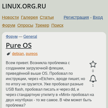
LINUX.ORG.RU
Новости
Галерея
Статьи
Регистрация
-
Вход
Форум
Опросы
Трекер
Поиск
Форум
—
General
Pure OS
debian
,
pureos
Всем привет. Возникла проблемка с
созданием загрузочной флешки,
0
приведённой выше OS. Пробовал по
инструкции, через «Etcher», вроде пишет, но
по итогу не грузится. Уже пробовал разные
1
USB flash, пробовал писать и через dd, и
через стандартную утилиту в «Mint» пробовал на
двух ноутбуках - то же самое. В чём может быть
проблема?