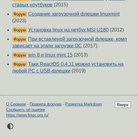
старых ноутбуков
(2015)
Создание загрузочной флешки linuxmint
Форум
(2023)
Установка linux на нетбук MSI U180
(2012)
Форум
При вставленой загрузочной флешке, комп
Форум
зависает на этапе загрузки ОС
(2017)
win 8 и linux mint 15
(2013)
Форум
Таки ReactOS 0.4.11 можно установить на
Форум
любой PC с USB-флешки
(2019)
О Сервере
-
Правила форума
-
Разметка Markdown
Вверх
Сообщить об ошибке
https://www.linux.org.ru/