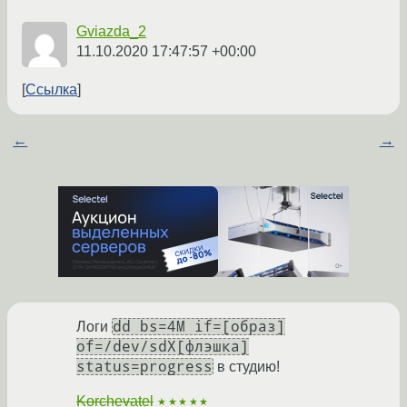
Gviazda_2
11.10.2020 17:47:57 +00:00
Ссылка
←
→
dd bs=4M if=[образ]
Логи
of=/dev/sdX[флэшка]
status=progress
в студию!
Korchevatel
★★★★★