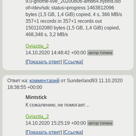
9.0-gnome-live_20200806-amd64.hybrid.iso
of=/dev/sdc status=progress 1463812096
bytes (1,5 GB, 1,4 GiB) copied, 4 s, 366 MB/s
357+1 records in 357+1 records out
1501102080 bytes (1,5 GB, 1,4 GiB) copied,
468,348 s, 3,2 MB/s
Gviazda_2
14.10.2020 14:48:42 +00:00
автор топика
Показать ответ
Ссылка
Ответ на:
комментарий
от Sunderland93
11.10.2020
18:38:55 +00:00
Mintstick
К сожалению, не помогает…
Gviazda_2
14.10.2020 15:25:19 +00:00
автор топика
Показать ответ
Ссылка