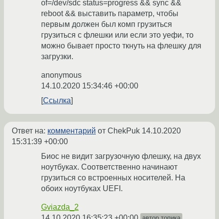
of=/dev/sdc status=progress && sync &&
reboot && выставить параметр, чтобы
первым должен был комп грузиться
грузиться с флешки или если это уефи, то
можно бывает просто ткнуть на флешку для
загрузки.
anonymous
14.10.2020 15:34:46 +00:00
Ссылка
Ответ на:
комментарий
от ChekPuk
14.10.2020
15:31:39 +00:00
Биос не видит загрузочную флешку, на двух
ноутбуках. Соответственно начинают
грузиться со встроенных носителей. На
обоих ноутбуках UEFI.
Gviazda_2
14.10.2020 16:35:23 +00:00
автор топика