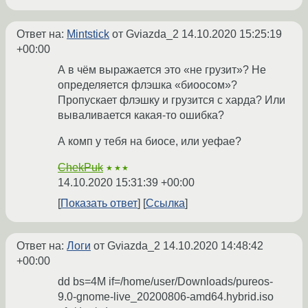
Ответ на:
Mintstick
от Gviazda_2
14.10.2020 15:25:19
+00:00
А в чём выражается это «не грузит»? Не
определяется флэшка «биоосом»?
Пропускает флэшку и грузится с харда? Или
вываливается какая-то ошибка?
А комп у тебя на биосе, или уефае?
ChekPuk
★★★
14.10.2020 15:31:39 +00:00
Показать ответ
Ссылка
Ответ на:
Логи
от Gviazda_2
14.10.2020 14:48:42
+00:00
dd bs=4M if=/home/user/Downloads/pureos-
9.0-gnome-live_20200806-amd64.hybrid.iso