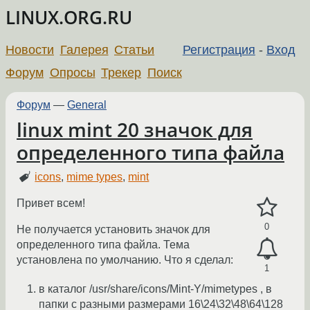
LINUX.ORG.RU
Новости
Галерея
Статьи
Регистрация
-
Вход
Форум
Опросы
Трекер
Поиск
Форум
—
General
linux mint 20 значок для
определенного типа файла
icons
,
mime types
,
mint
Привет всем!
0
Не получается установить значок для
определенного типа файла. Тема
установлена по умолчанию. Что я сделал:
1
в каталог /usr/share/icons/Mint-Y/mimetypes , в
папки с разными размерами 16\24\32\48\64\128