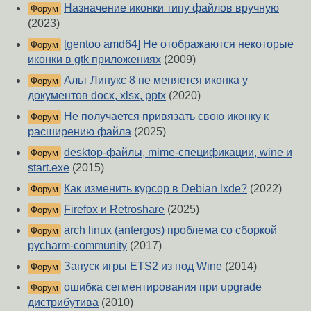
Назначение иконки типу файлов вручную
Форум
(2023)
[gentoo amd64] Не отображаются некоторые
Форум
иконки в gtk приложениях
(2009)
Альт Линукс 8 не меняется иконка у
Форум
документов docx, xlsx, pptx
(2020)
Не получается привязать свою иконку к
Форум
расширению файла
(2025)
desktop-файлы, mime-спецификации, wine и
Форум
start.exe
(2015)
Как изменить курсор в Debian lxde?
(2022)
Форум
Firefox и Retroshare
(2025)
Форум
arch linux (antergos) проблема со сборкой
Форум
pycharm-community
(2017)
Запуск игры ETS2 из под Wine
(2014)
Форум
ошибка сегментирования при upgrade
Форум
дистрибутива
(2010)