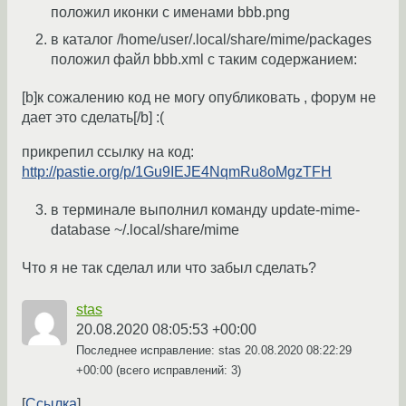
положил иконки с именами bbb.png
в каталог /home/user/.local/share/mime/packages
положил файл bbb.xml с таким содержанием:
[b]к сожалению код не могу опубликовать , форум не
дает это сделать[/b] :(
прикрепил ссылку на код:
http://pastie.org/p/1Gu9IEJE4NqmRu8oMgzTFH
в терминале выполнил команду update-mime-
database ~/.local/share/mime
Что я не так сделал или что забыл сделать?
stas
20.08.2020 08:05:53 +00:00
Последнее исправление: stas
20.08.2020 08:22:29
+00:00
(всего исправлений: 3)
Ссылка