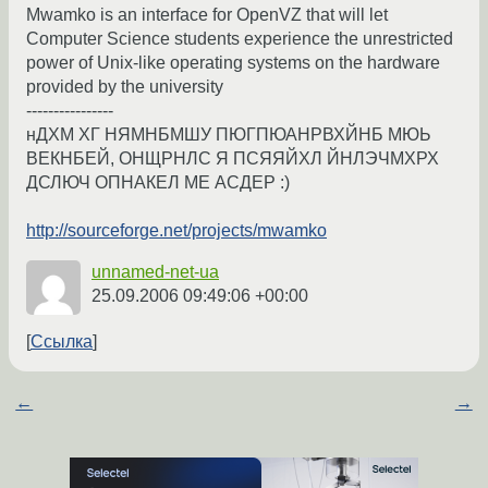
Mwamko is an interface for OpenVZ that will let
Computer Science students experience the unrestricted
power of Unix-like operating systems on the hardware
provided by the university
----------------
нДХМ ХГ НЯМНБМШУ ПЮГПЮАНРВХЙНБ МЮЬ
ВЕКНБЕЙ, ОНЩРНЛС Я ПСЯЯЙХЛ ЙНЛЭЧМХРХ
ДСЛЮЧ ОПНАКЕЛ МЕ АСДЕР :)
http://sourceforge.net/projects/mwamko
unnamed-net-ua
25.09.2006 09:49:06 +00:00
Ссылка
←
→