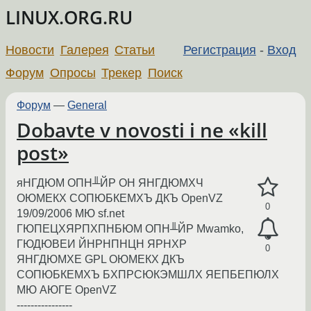
LINUX.ORG.RU
Новости
Галерея
Статьи
Регистрация
-
Вход
Форум
Опросы
Трекер
Поиск
Форум
—
General
Dobavte v novosti i ne «kill
post»
яНГДЮМ ОПН╨ЙР ОН ЯНГДЮМХЧ
ОЮМЕКХ СОПЮБКЕМХЪ ДКЪ OpenVZ
0
19/09/2006 МЮ sf.net
ГЮПЕЦХЯРПХПНБЮМ ОПН╨ЙР Mwamko,
ГЮДЮВЕИ ЙНРНПНЦН ЯРНХР
0
ЯНГДЮМХЕ GPL ОЮМЕКХ ДКЪ
СОПЮБКЕМХЪ БХПРСЮКЭМШЛХ ЯЕПБЕПЮЛХ
МЮ АЮГЕ OpenVZ
----------------