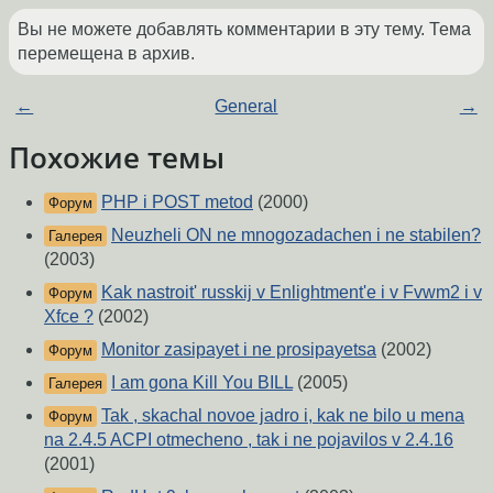
Вы не можете добавлять комментарии в эту тему. Тема
перемещена в архив.
←
General
→
Похожие темы
PHP i POST metod
(2000)
Форум
Neuzheli ON ne mnogozadachen i ne stabilen?
Галерея
(2003)
Kak nastroit' russkij v Enlightment'e i v Fvwm2 i v
Форум
Xfce ?
(2002)
Monitor zasipayet i ne prosipayetsa
(2002)
Форум
I am gona Kill You BILL
(2005)
Галерея
Tak , skachal novoe jadro i, kak ne bilo u mena
Форум
na 2.4.5 ACPI otmecheno , tak i ne pojavilos v 2.4.16
(2001)