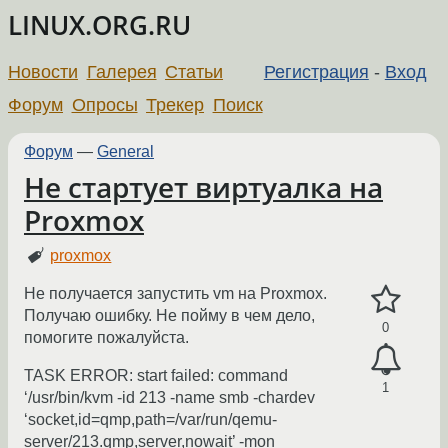
LINUX.ORG.RU
Новости
Галерея
Статьи
Регистрация
-
Вход
Форум
Опросы
Трекер
Поиск
Форум
—
General
Не стартует виртуалка на
Proxmox
proxmox
Не получается запустить vm на Proxmox.
Получаю ошибку. Не пойму в чем дело,
0
помогите пожалуйста.
TASK ERROR: start failed: command
1
‘/usr/bin/kvm -id 213 -name smb -chardev
‘socket,id=qmp,path=/var/run/qemu-
server/213.qmp,server,nowait’ -mon