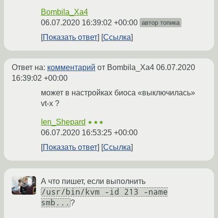
Bombila_Xa4
06.07.2020 16:39:02 +00:00
автор топика
Показать ответ
Ссылка
Ответ на:
комментарий
от Bombila_Xa4
06.07.2020
16:39:02 +00:00
может в настройках биоса «выключилась»
vt-x ?
Ien_Shepard
★★★
06.07.2020 16:53:25 +00:00
Показать ответ
Ссылка
А что пишет, если выполнить
/usr/bin/kvm -id 213 -name
smb...
?