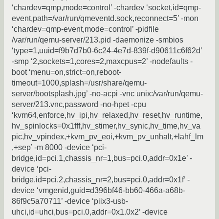
‘chardev=qmp,mode=control’ -chardev ‘socket,id=qmp-
event,path=/var/run/qmeventd.sock,reconnect=5’ -mon
‘chardev=qmp-event,mode=control’ -pidfile
/var/run/qemu-server/213.pid -daemonize -smbios
‘type=1,uuid=f9b7d7b0-6c24-4e7d-839f-d90611c6f62d’
-smp ‘2,sockets=1,cores=2,maxcpus=2’ -nodefaults -
boot ‘menu=on,strict=on,reboot-
timeout=1000,splash=/usr/share/qemu-
server/bootsplash.jpg’ -no-acpi -vnc unix:/var/run/qemu-
server/213.vnc,password -no-hpet -cpu
‘kvm64,enforce,hv_ipi,hv_relaxed,hv_reset,hv_runtime,
hv_spinlocks=0x1fff,hv_stimer,hv_synic,hv_time,hv_va
pic,hv_vpindex,+kvm_pv_eoi,+kvm_pv_unhalt,+lahf_lm
,+sep’ -m 8000 -device ‘pci-
bridge,id=pci.1,chassis_nr=1,bus=pci.0,addr=0x1e’ -
device ‘pci-
bridge,id=pci.2,chassis_nr=2,bus=pci.0,addr=0x1f’ -
device ‘vmgenid,guid=d396bf46-bb60-466a-a68b-
86f9c5a70711’ -device ‘piix3-usb-
uhci,id=uhci,bus=pci.0,addr=0x1.0x2’ -device