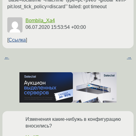
pit.lost_tick_policy=discard’’ failed: got timeout
Bombila_Xa4
06.07.2020 15:53:54 +00:00
Ссылка
←
→
Изменения какие-нибужь в конфигурацию
вносились?