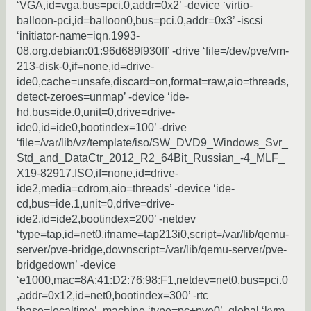
‘VGA,id=vga,bus=pci.0,addr=0x2’ -device ‘virtio-
balloon-pci,id=balloon0,bus=pci.0,addr=0x3’ -iscsi
‘initiator-name=iqn.1993-
08.org.debian:01:96d689f930ff’ -drive ‘file=/dev/pve/vm-
213-disk-0,if=none,id=drive-
ide0,cache=unsafe,discard=on,format=raw,aio=threads,
detect-zeroes=unmap’ -device ‘ide-
hd,bus=ide.0,unit=0,drive=drive-
ide0,id=ide0,bootindex=100’ -drive
‘file=/var/lib/vz/template/iso/SW_DVD9_Windows_Svr_
Std_and_DataCtr_2012_R2_64Bit_Russian_-4_MLF_
X19-82917.ISO,if=none,id=drive-
ide2,media=cdrom,aio=threads’ -device ‘ide-
cd,bus=ide.1,unit=0,drive=drive-
ide2,id=ide2,bootindex=200’ -netdev
‘type=tap,id=net0,ifname=tap213i0,script=/var/lib/qemu-
server/pve-bridge,downscript=/var/lib/qemu-server/pve-
bridgedown’ -device
‘e1000,mac=8A:41:D2:76:98:F1,netdev=net0,bus=pci.0
,addr=0x12,id=net0,bootindex=300’ -rtc
‘base=localtime’ -machine ‘type=pc+pve0’ -global ‘kvm-