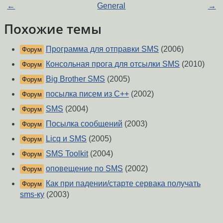
←
General
→
Похожие темы
Программа для отправки SMS
(2006)
Форум
Консольная прога для отсылки SMS
(2010)
Форум
Big Brother SMS
(2005)
Форум
посылка писем из C++
(2002)
Форум
SMS
(2004)
Форум
Посылка сообщений
(2003)
Форум
Licq и SMS
(2005)
Форум
SMS Toolkit
(2004)
Форум
оповещение по SMS
(2002)
Форум
Как при падении/старте сервака получать
Форум
sms-ку
(2003)