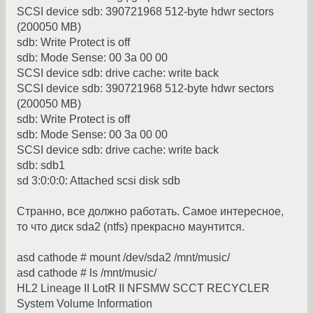
SCSI device sdb: 390721968 512-byte hdwr sectors
(200050 MB)
sdb: Write Protect is off
sdb: Mode Sense: 00 3a 00 00
SCSI device sdb: drive cache: write back
SCSI device sdb: 390721968 512-byte hdwr sectors
(200050 MB)
sdb: Write Protect is off
sdb: Mode Sense: 00 3a 00 00
SCSI device sdb: drive cache: write back
sdb: sdb1
sd 3:0:0:0: Attached scsi disk sdb
Странно, все должно работать. Самое интересное,
то что диск sda2 (ntfs) прекрасно маунтится.
asd cathode # mount /dev/sda2 /mnt/music/
asd cathode # ls /mnt/music/
HL2 Lineage II LotR II NFSMW SCCT RECYCLER
System Volume Information