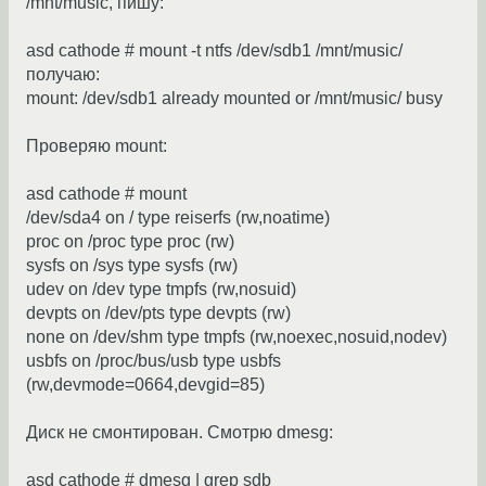
/mnt/music, пишу:
asd cathode # mount -t ntfs /dev/sdb1 /mnt/music/
получаю:
mount: /dev/sdb1 already mounted or /mnt/music/ busy
Проверяю mount:
asd cathode # mount
/dev/sda4 on / type reiserfs (rw,noatime)
proc on /proc type proc (rw)
sysfs on /sys type sysfs (rw)
udev on /dev type tmpfs (rw,nosuid)
devpts on /dev/pts type devpts (rw)
none on /dev/shm type tmpfs (rw,noexec,nosuid,nodev)
usbfs on /proc/bus/usb type usbfs
(rw,devmode=0664,devgid=85)
Диск не смонтирован. Смотрю dmesg:
asd cathode # dmesg | grep sdb