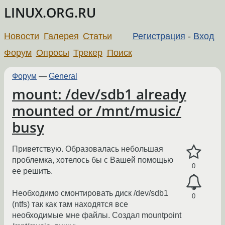
LINUX.ORG.RU
Новости
Галерея
Статьи
Регистрация
-
Вход
Форум
Опросы
Трекер
Поиск
Форум
—
General
mount: /dev/sdb1 already
mounted or /mnt/music/
busy
Приветствую. Образовалась небольшая
проблемка, хотелось бы с Вашей помощью
0
ее решить.
Необходимо смонтировать диск /dev/sdb1
0
(ntfs) так как там находятся все
необходимые мне файлы. Создал mountpoint