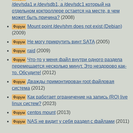
/dev/sda1 и /dev/sdb1, а /dev/sdc1 который на
отдельном коктроллере остается на месте, в чем
может быть причина?
(2008)
Mount point /dev/shm does not exist (Debian)
Форум
(2009)
Не могу прикрутить винт SATA
(2005)
Форум
raid
(2009)
Форум
Что-то у меня файл внутри одного раздела
Форум
перемещается несколько минут. Это нездорово как-
то. Обсудите!
(2012)
Дважды примонтирован root файловая
Форум
система
(2012)
Как работает ограничение на запись (RO) live
Форум
linux систем?
(2023)
centos mount
(2013)
Форум
NAS не видит у себя раздел с файлами
(2011)
Форум