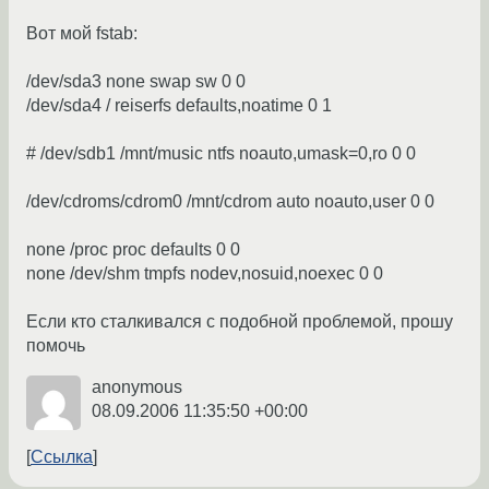
Вот мой fstab:
/dev/sda3 none swap sw 0 0
/dev/sda4 / reiserfs defaults,noatime 0 1
# /dev/sdb1 /mnt/music ntfs noauto,umask=0,ro 0 0
/dev/cdroms/cdrom0 /mnt/cdrom auto noauto,user 0 0
none /proc proc defaults 0 0
none /dev/shm tmpfs nodev,nosuid,noexec 0 0
Если кто сталкивался с подобной проблемой, прошу
помочь
anonymous
08.09.2006 11:35:50 +00:00
Ссылка