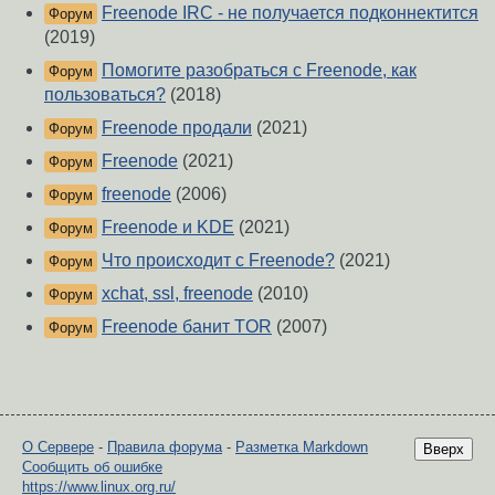
Freenode IRC - не получается подконнектится
Форум
(2019)
Помогите разобраться с Freenode, как
Форум
пользоваться?
(2018)
Freenode продали
(2021)
Форум
Freenode
(2021)
Форум
freenode
(2006)
Форум
Freenode и KDE
(2021)
Форум
Что происходит с Freenode?
(2021)
Форум
xchat, ssl, freenode
(2010)
Форум
Freenode банит TOR
(2007)
Форум
О Сервере
-
Правила форума
-
Разметка Markdown
Вверх
Сообщить об ошибке
https://www.linux.org.ru/