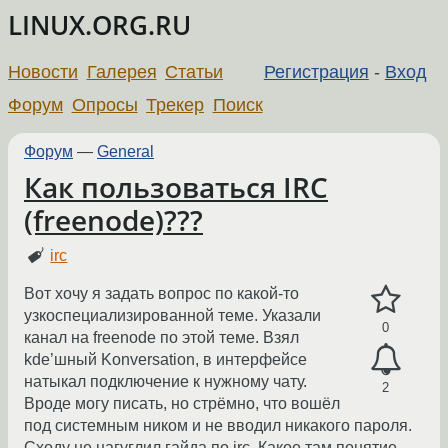
LINUX.ORG.RU
Новости
Галерея
Статьи
Регистрация
-
Вход
Форум
Опросы
Трекер
Поиск
Форум
—
General
Как пользоваться IRC
(freenode)???
irc
Вот хочу я задать вопрос по какой-то
узкоспециализированной теме. Указали
0
канал на freenode по этой теме. Взял
kde’шный Konversation, в интерфейсе
натыкал подключение к нужному чату.
2
Вроде могу писать, но стрёмно, что вошёл
под системным ником и не вводил никакого пароля.
Сходу не нагуглил гайда по irc. Какое там понятие