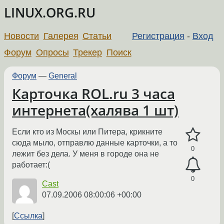
LINUX.ORG.RU
Новости
Галерея
Статьи
Регистрация
-
Вход
Форум
Опросы
Трекер
Поиск
Форум
—
General
Карточка ROL.ru 3 часа
интернета(халява 1 шт)
Если кто из Москы или Питера, крикните
сюда мыло, отправлю данные карточки, а то
0
лежит без дела. У меня в городе она не
работает:(
0
Cast
07.09.2006 08:00:06 +00:00
Ссылка