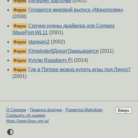
Интернет карточки
(2001)
Форум
Готовится мировой выпуск «Монополии»
Форум
(2008)
Срочно нужны драйвера для Compex
Форум
WavePort-WL11
(2001)
starwars2
(2002)
Форум
[Omploder][Донат]Закрывается
(2011)
Форум
Куплю Raspberry Pi
(2014)
Форум
Где в Питере можно купить игры под Линух?
Форум
(2001)
О Сервере
-
Правила форума
-
Разметка Markdown
Вверх
Сообщить об ошибке
https://www.linux.org.ru/