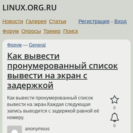
LINUX.ORG.RU
Новости
Галерея
Статьи
Регистрация
-
Вход
Форум
Опросы
Трекер
Поиск
Форум
—
General
Как вывести
пронумерованный список
вывести на экран с
задержкой
Как вывести пронумерованный список
вывести на экран.Каждая следующая
0
запись выводится с задержкой равной её
номеру.
0
anonymous