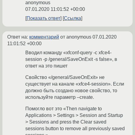
anonymous
07.01.2020 11:01:52 +00:00
Показать ответ
Ссылка
Ответ на:
комментарий
от anonymous
07.01.2020
11:01:52 +00:00
Вводил команду «xfconf-query -c xfce4-
session -p /general/SaveOnExit -s false», в
ответ на это пишет
Свойство «/general/SaveOnExit» не
существует на канале «xfce4-session». Если
должно быть создано новое свойство, то
используйте параметр –create.
Помогло вот это «Then navigate to
Applications > Settings > Session and Startup
> Sessions and press the Clear saved
sessions button to remove all previously saved