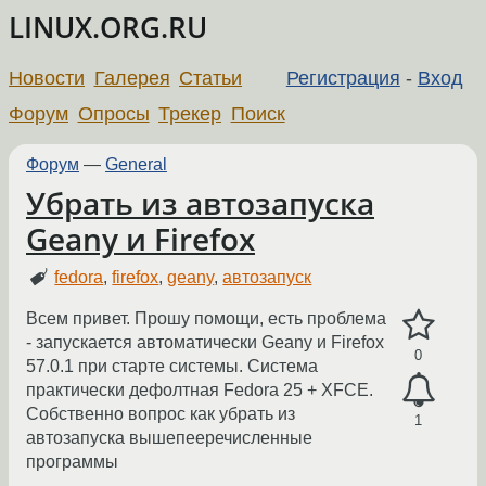
LINUX.ORG.RU
Новости
Галерея
Статьи
Регистрация
-
Вход
Форум
Опросы
Трекер
Поиск
Форум
—
General
Убрать из автозапуска
Geany и Firefox
fedora
,
firefox
,
geany
,
автозапуск
Всем привет. Прошу помощи, есть проблема
- запускается автоматически Geany и Firefox
0
57.0.1 при старте системы. Система
практически дефолтная Fedora 25 + XFCE.
Собственно вопрос как убрать из
1
автозапуска вышепееречисленные
программы