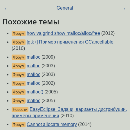
←
General
→
Похожие темы
how valgrind show malloc/alloc/free
(2012)
Форум
[gtk+] Пример применения GCancellable
Форум
(2010)
malloc
(2009)
Форум
malloc
(2003)
Форум
malloc
(2003)
Форум
malloc
(2002)
Форум
malloc()
(2005)
Форум
malloc
(2005)
Форум
EasyEclipse. Задачи, варианты дистрибуции,
Новости
примеры применения
(2010)
Cannot allocate memory
(2014)
Форум