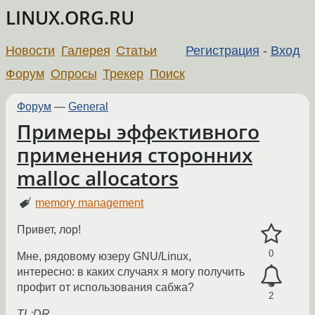
LINUX.ORG.RU
Новости
Галерея
Статьи
Регистрация
-
Вход
Форум
Опросы
Трекер
Поиск
Форум
—
General
Примеры эффективного
применения сторонних
malloc allocators
memory management
Привет, лор!
0
Мне, рядовому юзеру GNU/Linux,
интересно: в каких случаях я могу получить
профит от использования сабжа?
2
TL;DR