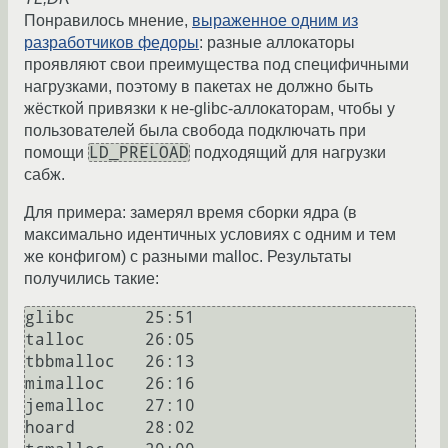
Понравилось мнение,
выраженное одним из
разработчиков федоры
: разные аллокаторы
проявляют свои преимущества под специфичными
нагрузками, поэтому в пакетах не должно быть
жёсткой привязки к не-glibc-аллокаторам, чтобы у
пользователей была свобода подключать при
LD_PRELOAD
помощи
подходящий для нагрузки
сабж.
Для примера: замерял время сборки ядра (в
максимально идентичных условиях с одним и тем
же конфигом) с разными malloc. Результаты
получились такие:
glibc       25:51

talloc      26:05

tbbmalloc   26:13

mimalloc    26:16

jemalloc    27:10

hoard       28:02
