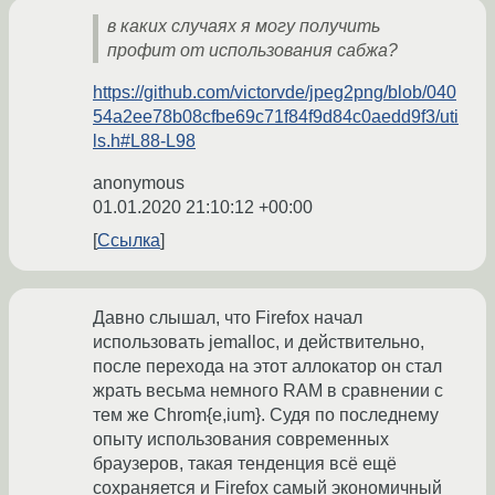
в каких случаях я могу получить
профит от использования сабжа?
https://github.com/victorvde/jpeg2png/blob/040
54a2ee78b08cfbe69c71f84f9d84c0aedd9f3/uti
ls.h#L88-L98
anonymous
01.01.2020 21:10:12 +00:00
Ссылка
Давно слышал, что Firefox начал
использовать jemalloc, и действительно,
после перехода на этот аллокатор он стал
жрать весьма немного RAM в сравнении с
тем же Chrom{e,ium}. Судя по последнему
опыту использования современных
браузеров, такая тенденция всё ещё
сохраняется и Firefox самый экономичный