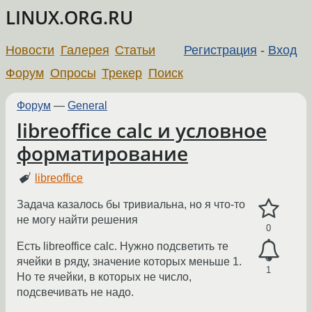
LINUX.ORG.RU
Новости
Галерея
Статьи
Регистрация
-
Вход
Форум
Опросы
Трекер
Поиск
Форум
—
General
libreoffice calc и условное
форматирование
libreoffice
Задача казалось бы тривиальна, но я что-то
не могу найти решения
0
Есть libreoffice calc. Нужно подсветить те
ячейки в ряду, значение которых меньше 1.
1
Но те ячейки, в которых не число,
подсвечивать не надо.