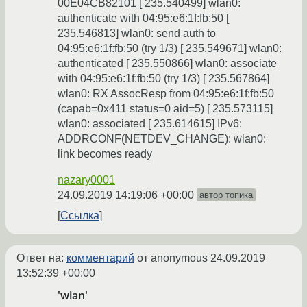
00E04CB82101 [ 235.540499] wlan0:
authenticate with 04:95:e6:1f:fb:50 [
235.546813] wlan0: send auth to
04:95:e6:1f:fb:50 (try 1/3) [ 235.549671] wlan0:
authenticated [ 235.550866] wlan0: associate
with 04:95:e6:1f:fb:50 (try 1/3) [ 235.567864]
wlan0: RX AssocResp from 04:95:e6:1f:fb:50
(capab=0x411 status=0 aid=5) [ 235.573115]
wlan0: associated [ 235.614615] IPv6:
ADDRCONF(NETDEV_CHANGE): wlan0:
link becomes ready
nazary0001
24.09.2019 14:19:06 +00:00
автор топика
Ссылка
Ответ на:
комментарий
от anonymous
24.09.2019
13:52:39 +00:00
'wlan'