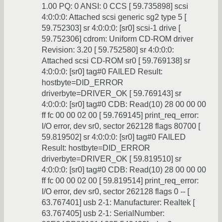
1.00 PQ: 0 ANSI: 0 CCS [ 59.735898] scsi
4:0:0:0: Attached scsi generic sg2 type 5 [
59.752303] sr 4:0:0:0: [sr0] scsi-1 drive [
59.752306] cdrom: Uniform CD-ROM driver
Revision: 3.20 [ 59.752580] sr 4:0:0:0:
Attached scsi CD-ROM sr0 [ 59.769138] sr
4:0:0:0: [sr0] tag#0 FAILED Result:
hostbyte=DID_ERROR
driverbyte=DRIVER_OK [ 59.769143] sr
4:0:0:0: [sr0] tag#0 CDB: Read(10) 28 00 00 00
ff fc 00 00 02 00 [ 59.769145] print_req_error:
I/O error, dev sr0, sector 262128 flags 80700 [
59.819502] sr 4:0:0:0: [sr0] tag#0 FAILED
Result: hostbyte=DID_ERROR
driverbyte=DRIVER_OK [ 59.819510] sr
4:0:0:0: [sr0] tag#0 CDB: Read(10) 28 00 00 00
ff fc 00 00 02 00 [ 59.819514] print_req_error:
I/O error, dev sr0, sector 262128 flags 0 -- [
63.767401] usb 2-1: Manufacturer: Realtek [
63.767405] usb 2-1: SerialNumber: