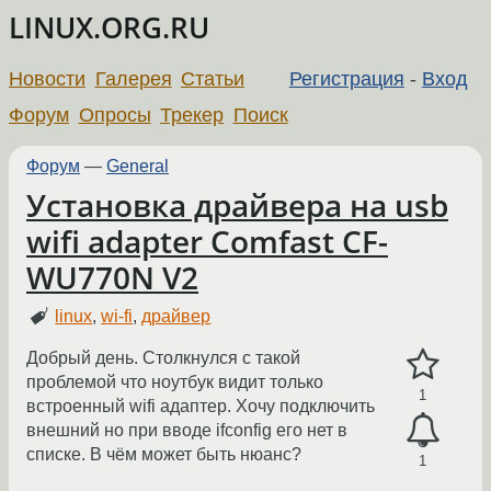
LINUX.ORG.RU
Новости
Галерея
Статьи
Регистрация
-
Вход
Форум
Опросы
Трекер
Поиск
Форум
—
General
Установка драйвера на usb
wifi adapter Comfast CF-
WU770N V2
linux
,
wi-fi
,
драйвер
Добрый день. Столкнулся с такой
проблемой что ноутбук видит только
1
встроенный wifi адаптер. Хочу подключить
внешний но при вводе ifconfig его нет в
списке. В чём может быть нюанс?
1