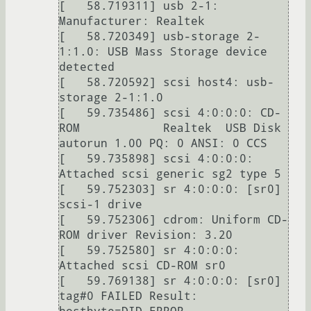
[   58.719311] usb 2-1: 
Manufacturer: Realtek

[   58.720349] usb-storage 2-
1:1.0: USB Mass Storage device 
detected

[   58.720592] scsi host4: usb-
storage 2-1:1.0

[   59.735486] scsi 4:0:0:0: CD-
ROM            Realtek  USB Disk 
autorun 1.00 PQ: 0 ANSI: 0 CCS

[   59.735898] scsi 4:0:0:0: 
Attached scsi generic sg2 type 5

[   59.752303] sr 4:0:0:0: [sr0] 
scsi-1 drive

[   59.752306] cdrom: Uniform CD-
ROM driver Revision: 3.20

[   59.752580] sr 4:0:0:0: 
Attached scsi CD-ROM sr0

[   59.769138] sr 4:0:0:0: [sr0] 
tag#0 FAILED Result: 