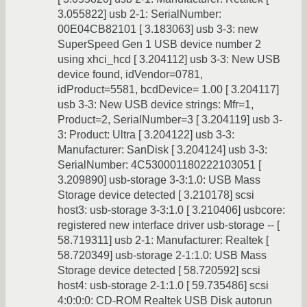
3.055822] usb 2-1: SerialNumber:
00E04CB82101 [ 3.183063] usb 3-3: new
SuperSpeed Gen 1 USB device number 2
using xhci_hcd [ 3.204112] usb 3-3: New USB
device found, idVendor=0781,
idProduct=5581, bcdDevice= 1.00 [ 3.204117]
usb 3-3: New USB device strings: Mfr=1,
Product=2, SerialNumber=3 [ 3.204119] usb 3-
3: Product: Ultra [ 3.204122] usb 3-3:
Manufacturer: SanDisk [ 3.204124] usb 3-3:
SerialNumber: 4C530001180222103051 [
3.209890] usb-storage 3-3:1.0: USB Mass
Storage device detected [ 3.210178] scsi
host3: usb-storage 3-3:1.0 [ 3.210406] usbcore:
registered new interface driver usb-storage -- [
58.719311] usb 2-1: Manufacturer: Realtek [
58.720349] usb-storage 2-1:1.0: USB Mass
Storage device detected [ 58.720592] scsi
host4: usb-storage 2-1:1.0 [ 59.735486] scsi
4:0:0:0: CD-ROM Realtek USB Disk autorun