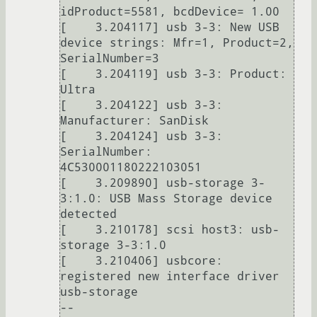
idProduct=5581, bcdDevice= 1.00

[    3.204117] usb 3-3: New USB 
device strings: Mfr=1, Product=2, 
SerialNumber=3

[    3.204119] usb 3-3: Product: 
Ultra

[    3.204122] usb 3-3: 
Manufacturer: SanDisk

[    3.204124] usb 3-3: 
SerialNumber: 
4C530001180222103051

[    3.209890] usb-storage 3-
3:1.0: USB Mass Storage device 
detected

[    3.210178] scsi host3: usb-
storage 3-3:1.0

[    3.210406] usbcore: 
registered new interface driver 
usb-storage

--
