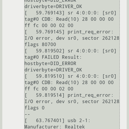
hostbyte=DID_ERROR 
driverbyte=DRIVER_OK

[   59.769143] sr 4:0:0:0: [sr0] 
tag#0 CDB: Read(10) 28 00 00 00 
ff fc 00 00 02 00

[   59.769145] print_req_error: 
I/O error, dev sr0, sector 262128 
flags 80700

[   59.819502] sr 4:0:0:0: [sr0] 
tag#0 FAILED Result: 
hostbyte=DID_ERROR 
driverbyte=DRIVER_OK

[   59.819510] sr 4:0:0:0: [sr0] 
tag#0 CDB: Read(10) 28 00 00 00 
ff fc 00 00 02 00

[   59.819514] print_req_error: 
I/O error, dev sr0, sector 262128 
flags 0

--

[   63.767401] usb 2-1: 
Manufacturer: Realtek
