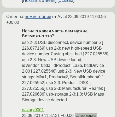
Показать ответы
Ссылка
Ответ на:
комментарий
от Avial
23.09.2019 11:00:56
+00:00
Незнаю какая часть вам нужна.
Возможно это?
usb 2-3: USB disconnect, device number 6 [
226.877169] usb 2-3: new high-speed USB
device number 7 using xhci_hcd [ 227.025538]
usb 2-3: New USB device found,
idVendor=0bda, idProduct=1a2b, bcdDevice=
2.00 [ 227.025548] usb 2-3: New USB device
strings: Mfr=1, Product=2, SerialNumber=0 [
227.025552] usb 2-3: Product: DISK [
227.025556] usb 2-3: Manufacturer: Realtek [
227.026686] usb-storage 2-3:1.0: USB Mass
Storage device detected
nazary0001
23.09.2019 11:37:31 +00:00
автор топика