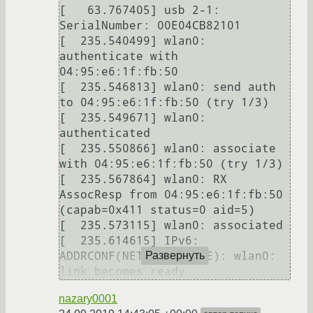
[   63.767405] usb 2-1: 
SerialNumber: 00E04CB82101

[  235.540499] wlan0: 
authenticate with 
04:95:e6:1f:fb:50

[  235.546813] wlan0: send auth 
to 04:95:e6:1f:fb:50 (try 1/3)

[  235.549671] wlan0: 
authenticated

[  235.550866] wlan0: associate 
with 04:95:e6:1f:fb:50 (try 1/3)

[  235.567864] wlan0: RX 
AssocResp from 04:95:e6:1f:fb:50 
(capab=0x411 status=0 aid=5)

[  235.573115] wlan0: associated

[  235.614615] IPv6: 
ADDRCONF(NETDEV_CHANGE): wlan0: 
Развернуть
nazary0001