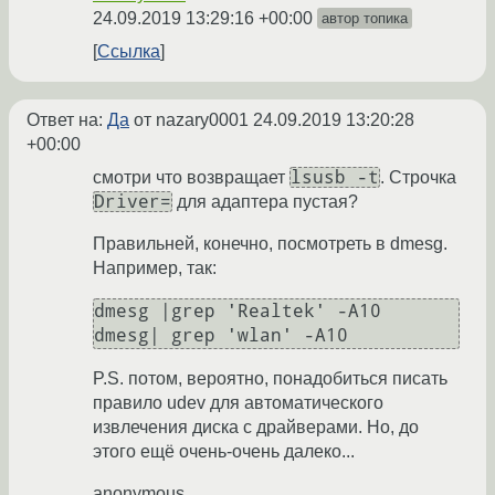
24.09.2019 13:29:16 +00:00
автор топика
Ссылка
Ответ на:
Да
от nazary0001
24.09.2019 13:20:28
+00:00
lsusb -t
смотри что возвращает
. Строчка
Driver=
для адаптера пустая?
Правильней, конечно, посмотреть в dmesg.
Например, так:
dmesg |grep 'Realtek' -A10

dmesg| grep 'wlan' -A10
P.S. потом, вероятно, понадобиться писать
правило udev для автоматического
извлечения диска с драйверами. Но, до
этого ещё очень-очень далеко...
anonymous