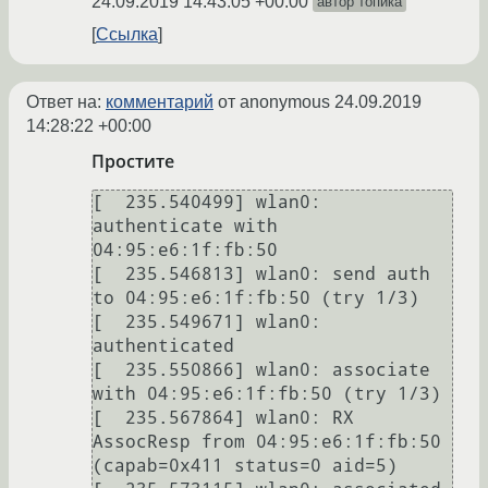
24.09.2019 14:43:05 +00:00
автор топика
Ссылка
Ответ на:
комментарий
от anonymous
24.09.2019
14:28:22 +00:00
Простите
[  235.540499] wlan0: 
authenticate with 
04:95:e6:1f:fb:50

[  235.546813] wlan0: send auth 
to 04:95:e6:1f:fb:50 (try 1/3)

[  235.549671] wlan0: 
authenticated

[  235.550866] wlan0: associate 
with 04:95:e6:1f:fb:50 (try 1/3)

[  235.567864] wlan0: RX 
AssocResp from 04:95:e6:1f:fb:50 
(capab=0x411 status=0 aid=5)
