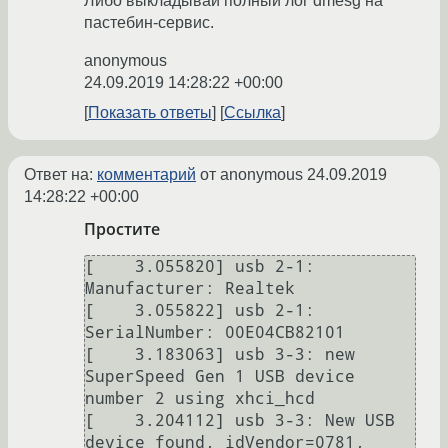
Либо выкладывай полный лог dmesg на
пастебин-сервис.
anonymous
24.09.2019 14:28:22 +00:00
Показать ответы
Ссылка
Ответ на:
комментарий
от anonymous
24.09.2019
14:28:22 +00:00
Простите
[    3.055820] usb 2-1: 
Manufacturer: Realtek

[    3.055822] usb 2-1: 
SerialNumber: 00E04CB82101

[    3.183063] usb 3-3: new 
SuperSpeed Gen 1 USB device 
number 2 using xhci_hcd

[    3.204112] usb 3-3: New USB 
device found, idVendor=0781, 