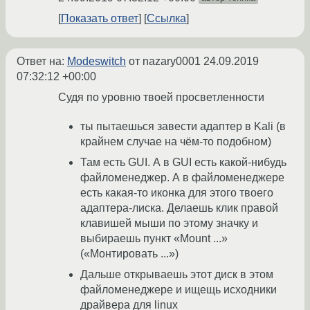
Показать ответ
Ссылка
Ответ на:
Modeswitch
от nazary0001
24.09.2019
07:32:12 +00:00
Судя по уровню твоей просветленности
ты пытаешься завести адаптер в Kali (в
крайнем случае на чём-то подобном)
Там есть GUI. А в GUI есть какой-нибудь
файломенеджер. А в файломенеджере
есть какая-то иконка для этого твоего
адаптера-лиска. Делаешь клик правой
клавишей мыши по этому значку и
выбираешь пункт «Mount ...»
(«Монтировать ...»)
Дальше открываешь этот диск в этом
файломенеджере и ищещь исходники
драйвера для linux