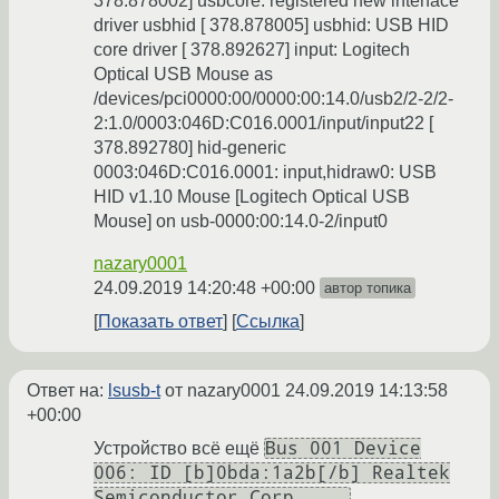
378.878002] usbcore: registered new interface
driver usbhid [ 378.878005] usbhid: USB HID
core driver [ 378.892627] input: Logitech
Optical USB Mouse as
/devices/pci0000:00/0000:00:14.0/usb2/2-2/2-
2:1.0/0003:046D:C016.0001/input/input22 [
378.892780] hid-generic
0003:046D:C016.0001: input,hidraw0: USB
HID v1.10 Mouse [Logitech Optical USB
Mouse] on usb-0000:00:14.0-2/input0
nazary0001
24.09.2019 14:20:48 +00:00
автор топика
Показать ответ
Ссылка
Ответ на:
lsusb-t
от nazary0001
24.09.2019 14:13:58
+00:00
Bus 001 Device
Устройство всё ещё
006: ID [b]0bda:1a2b[/b] Realtek
Semiconductor Corp. ...
.