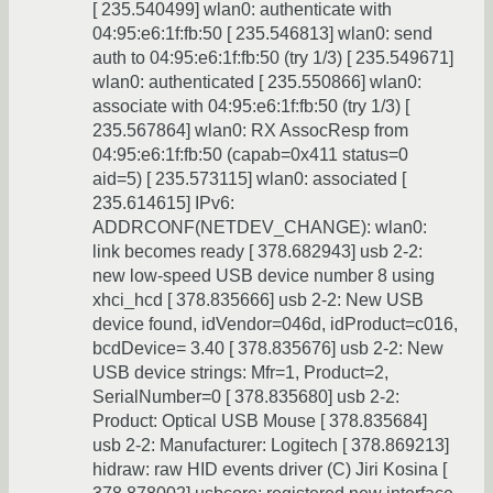
[ 235.540499] wlan0: authenticate with
04:95:e6:1f:fb:50 [ 235.546813] wlan0: send
auth to 04:95:e6:1f:fb:50 (try 1/3) [ 235.549671]
wlan0: authenticated [ 235.550866] wlan0:
associate with 04:95:e6:1f:fb:50 (try 1/3) [
235.567864] wlan0: RX AssocResp from
04:95:e6:1f:fb:50 (capab=0x411 status=0
aid=5) [ 235.573115] wlan0: associated [
235.614615] IPv6:
ADDRCONF(NETDEV_CHANGE): wlan0:
link becomes ready [ 378.682943] usb 2-2:
new low-speed USB device number 8 using
xhci_hcd [ 378.835666] usb 2-2: New USB
device found, idVendor=046d, idProduct=c016,
bcdDevice= 3.40 [ 378.835676] usb 2-2: New
USB device strings: Mfr=1, Product=2,
SerialNumber=0 [ 378.835680] usb 2-2:
Product: Optical USB Mouse [ 378.835684]
usb 2-2: Manufacturer: Logitech [ 378.869213]
hidraw: raw HID events driver (C) Jiri Kosina [