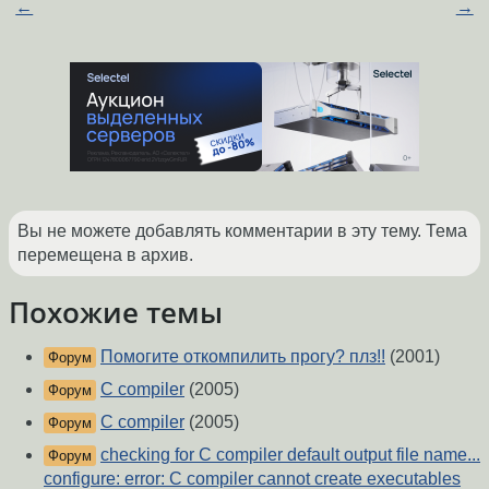
←
→
Вы не можете добавлять комментарии в эту тему. Тема
перемещена в архив.
Похожие темы
Помогите откомпилить прогу? плз!!
(2001)
Форум
C compiler
(2005)
Форум
C compiler
(2005)
Форум
checking for C compiler default output file name...
Форум
configure: error: C compiler cannot create executables