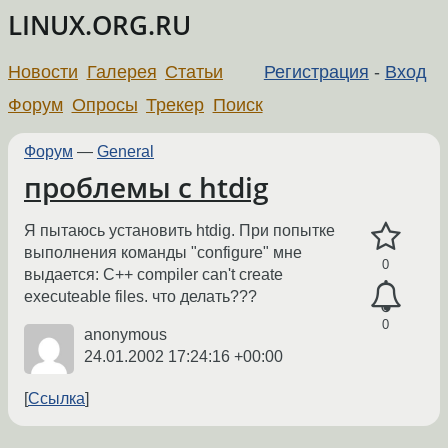
LINUX.ORG.RU
Новости
Галерея
Статьи
Регистрация
-
Вход
Форум
Опросы
Трекер
Поиск
Форум
—
General
проблемы с htdig
Я пытаюсь установить htdig. При попытке
выполнения команды "configure" мне
0
выдается: C++ compiler can't create
executeable files. что делать???
0
anonymous
24.01.2002 17:24:16 +00:00
Ссылка