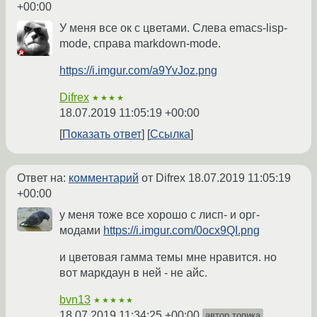
+00:00
У меня все ок с цветами. Слева emacs-lisp-
mode, справа markdown-mode.
https://i.imgur.com/a9YvJoz.png
Difrex
★★★★
18.07.2019 11:05:19 +00:00
Показать ответ
Ссылка
Ответ на:
комментарий
от Difrex
18.07.2019 11:05:19
+00:00
у меня тоже все хорошо с лисп- и орг-
модами
https://i.imgur.com/0ocx9QI.png
и цветовая гамма темы мне нравится. но
вот маркдаун в ней - не айс.
bvn13
★★★★★
18.07.2019 11:34:25 +00:00
автор топика