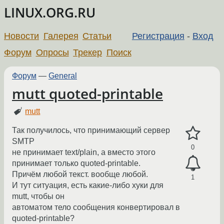
LINUX.ORG.RU
Новости
Галерея
Статьи
Регистрация
-
Вход
Форум
Опросы
Трекер
Поиск
Форум
—
General
mutt quoted-printable
mutt
Так получилось, что принимающий сервер
SMTP
0
не принимает text/plain, а вместо этого
принимает только quoted-printable.
Причём любой текст. вообще любой.
1
И тут ситуация, есть какие-либо хуки для
mutt, чтобы он
автоматом тело сообщения конвертировал в
quoted-printable?