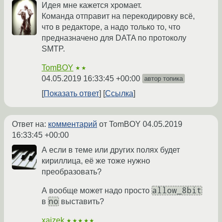
Идея мне кажется хромает.
Команда отправит на перекодировку всё,
что в редакторе, а надо только то, что
предназначено для DATA по протоколу
SMTP.
TomBOY
★★
04.05.2019 16:33:45 +00:00
автор топика
Показать ответ
Ссылка
Ответ на:
комментарий
от TomBOY
04.05.2019
16:33:45 +00:00
А если в теме или других полях будет
кириллица, её же тоже нужно
преобразовать?
allow_8bit
А вообще может надо просто
no
в
выставить?
xaizek
★★★★★