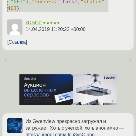
:
"GET"
}
,
"success"
:
false
,
"status"
:
403
}
xDShot
★★★★★
14.04.2019 11:20:22 +00:00
Ссылка
←
→
Из Gwenview прекрасно загружал и
загружает. Хоть с учеткой, хоть анонимно —
https://i.imgur.com/Qcu3ysC.png