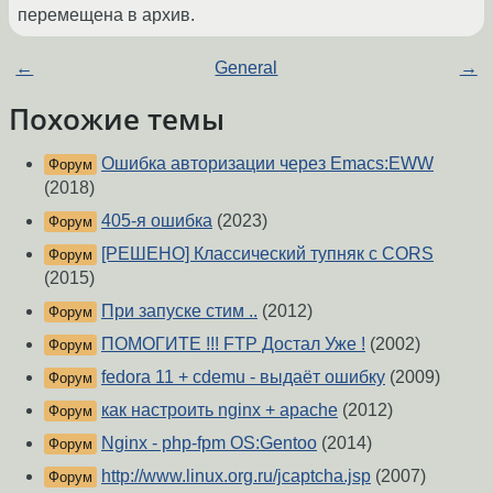
перемещена в архив.
←
General
→
Похожие темы
Ошибка авторизации через Emacs:EWW
Форум
(2018)
405-я ошибка
(2023)
Форум
[РЕШЕНО] Классический тупняк с CORS
Форум
(2015)
При запуске стим ..
(2012)
Форум
ПОМОГИТЕ !!! FTP Достал Уже !
(2002)
Форум
fedora 11 + cdemu - выдаёт ошибку
(2009)
Форум
как настроить nginx + apache
(2012)
Форум
Nginx - php-fpm OS:Gentoo
(2014)
Форум
http://www.linux.org.ru/jcaptcha.jsp
(2007)
Форум