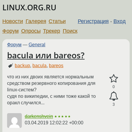
LINUX.ORG.RU
Новости
Галерея
Статьи
Регистрация
-
Вход
Форум
Опросы
Трекер
Поиск
Форум
—
General
bacula или bareos?
backup
,
bacula
,
bareos
что из них двоих является нормальным
средством резервного копирования для
0
linux-систем?
судя по википедии, с ними тоже какой то
оракл случился...
3
darkenshvein
★★★★★
03.04.2019 12:02:22 +00:00